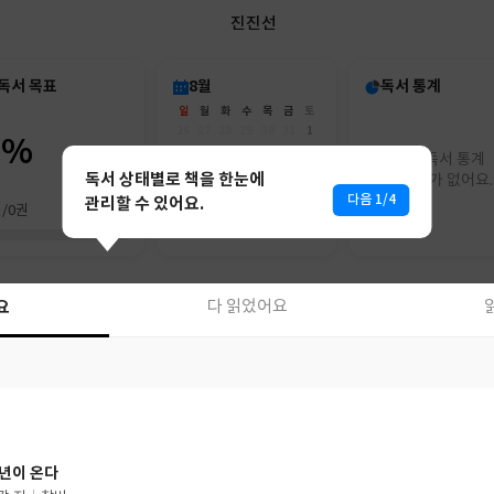
진진선
독서 목표
8월
독서 통계
일
월
화
수
목
금
토
26
27
28
29
30
31
1
0%
2
3
4
5
6
7
8
아직 독서 통계
9
10
11
12
13
14
15
독서 상태별로 책을 한눈에
리포트가 없어요.
16
17
18
19
20
21
22
다음 1/4
관리할 수 있어요.
권/0권
23
24
25
26
27
28
29
30
31
1
2
3
4
5
요
다 읽었어요
요
다 읽었어요
년이 온다