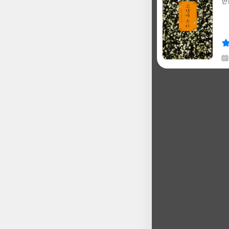
한
글
쓴
출
이
판
사
채
한
글
쓴
출
이
판
사