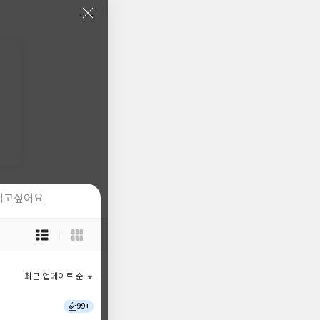
읽고싶어요
읽고싶어요
목
목
록
록
보
보
기
기
최근 업데이트 순
최근 업데이트 순
선
선
택
택
99+