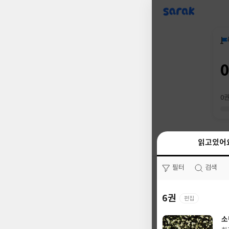
sarak
0
읽고있어
읽고있어
필터
필터
검색
검색
6권
0권
편집
소