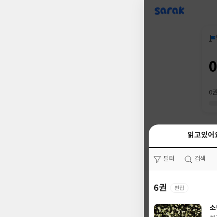
sarak
0
읽고있어
읽고있어
필터
필터
검색
검색
6권
0권
편집
소