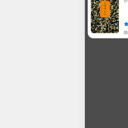
한
글
쓴
출
이
판
사
채
한
글
쓴
출
이
판
사