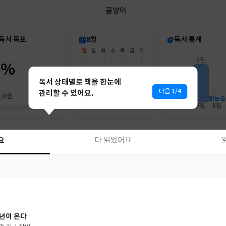
곰양이
독서 목표
8월
독서 통계
일
월
화
수
목
금
토
26
27
28
29
30
31
1
3권
0%
2
3
4
5
6
7
8
2권
9
10
11
12
13
14
15
독서 상태별로 책을 한눈에
16
17
18
19
20
21
22
다음 1/4
관리할 수 있어요.
권/0권
23
24
25
26
27
28
29
읽는중
30
31
1
2
3
4
5
6월
7월
8월
요
다 읽었어요
요
다 읽었어요
년이 온다