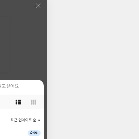
읽고싶어요
읽고싶어요
목
목
록
록
보
보
기
기
최근 업데이트 순
최근 업데이트 순
선
선
택
택
99+