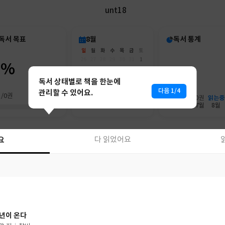
unt18
독서 목표
8월
독서 통계
일
월
화
수
목
금
토
26
27
28
29
30
31
1
0%
2
3
4
5
6
7
8
9
10
11
12
13
14
15
독서 상태별로 책을 한눈에
16
17
18
19
20
21
22
다음 1/4
관리할 수 있어요.
권/0권
23
24
25
26
27
28
29
읽는중
0권
0권
30
31
1
2
3
4
5
6월
7월
8월
요
다 읽었어요
요
다 읽었어요
년이 온다