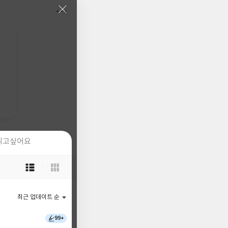
읽고싶어요
읽고싶어요
목
목
록
록
보
보
기
기
최근 업데이트 순
최근 업데이트 순
선
선
택
택
99+