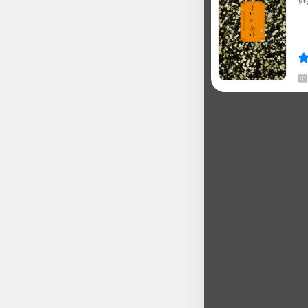
한
글
쓴
출
이
판
사
채
한
글
쓴
출
이
판
사