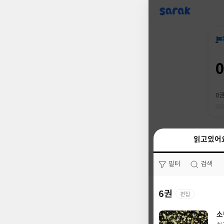
sarak
0
읽고있어
읽고있어
필터
필터
검색
검색
6권
0권
편집
소