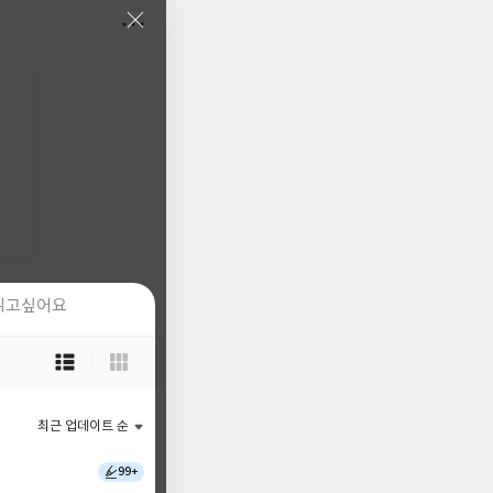
읽고싶어요
읽고싶어요
목
목
록
록
보
보
기
기
최근 업데이트 순
최근 업데이트 순
선
선
택
택
99+