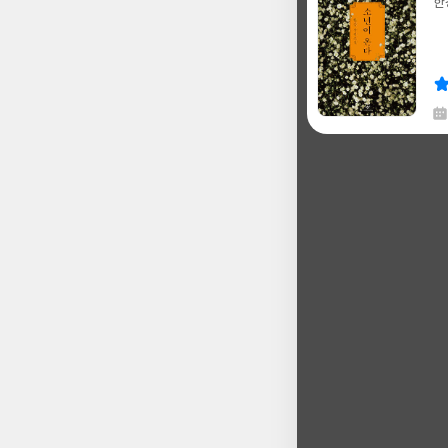
한
글
쓴
출
이
판
사
채
한
글
쓴
출
이
판
사