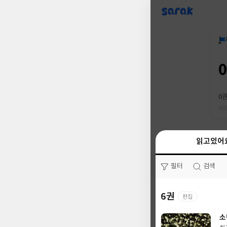
sarak
0
읽고있어
읽고있어
필터
필터
검색
검색
6권
0권
편집
소