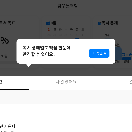
꿈꾸는책맘
독서 목표
8월
독서 통계
일
월
화
수
목
금
토
26
27
28
29
30
31
1
7권
0%
2
3
4
5
6
7
8
4권
9
10
11
12
13
14
15
독서 상태별로 책을 한눈에
16
17
18
19
20
21
22
다음 1/4
관리할 수 있어요.
읽는중
권/0권
23
24
25
26
27
28
29
30
31
1
2
3
4
5
6월
7월
8월
요
다 읽었어요
요
다 읽었어요
년이 온다