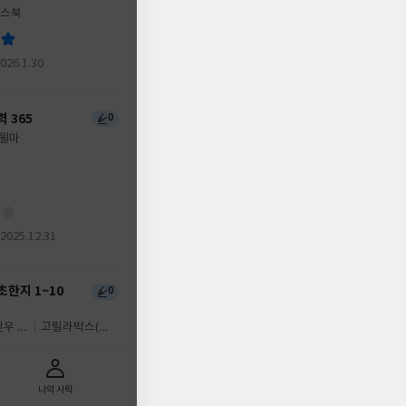
스북
2026.1.30
 365
0
윌마
 2025.12.31
초한지 1~10
0
민우 글
고릴라박스(비
룡소)
나의 사락