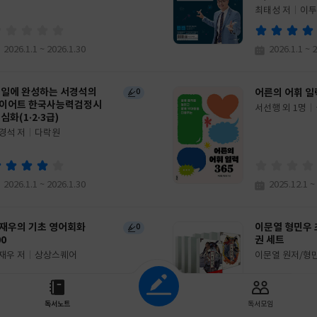
최태성 저
이투
글
쓴
출
이
판
2026.1.1 ~ 2026.1.30
2026.1.1 ~ 
사
1일에 완성하는 서경석의
어른의 어휘 일력
0
이어트 한국사능력검정시
서선행 외 1명
글
 심화(1·2·3급)
쓴
출
경석 저
다락원
이
판
사
2026.1.1 ~ 2026.1.30
2025.12.1 ~
재우의 기초 영어회화
이문열 형민우 
0
00
권 세트
재우 저
상상스퀘어
이문열 원저/형
글
그림
쓴
출
조회하기
이
판
사
독서노트
독서모임