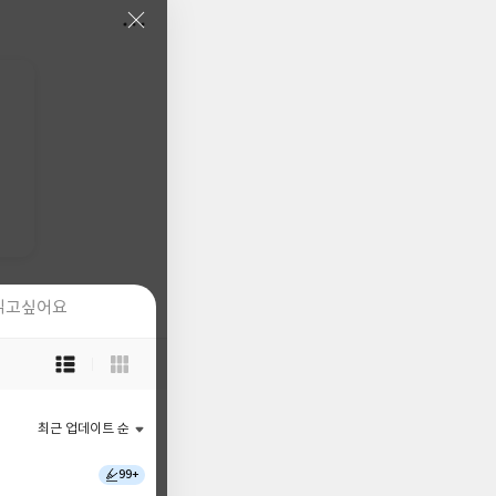
읽고싶어요
읽고싶어요
목
목
록
록
보
보
기
기
최근 업데이트 순
최근 업데이트 순
선
선
택
택
99+