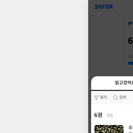
sarak
31
읽고있어
읽고있어
필터
필터
검색
검색
6권
37권
편집
소