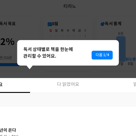
티라노
독서 목표
8월
독서 통계
일
월
화
수
목
금
토
6권
26
27
28
29
30
31
1
62%
2
3
4
5
6
7
8
3권
9
10
11
12
13
14
15
독서 상태별로 책을 한눈에
16
17
18
19
20
21
22
다음 1/4
관리할 수 있어요.
권/50권
23
24
25
26
27
28
29
읽는중
30
31
1
2
3
4
5
6월
7월
8월
요
다 읽었어요
요
다 읽었어요
년이 온다