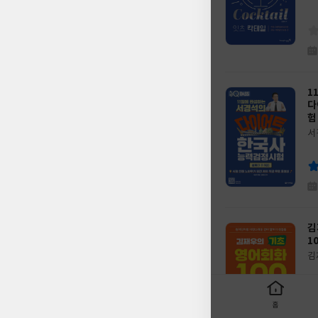
이
판
사
1
다
험
서
글
쓴
출
이
판
사
김
1
김
글
쓴
출
이
판
사
홈