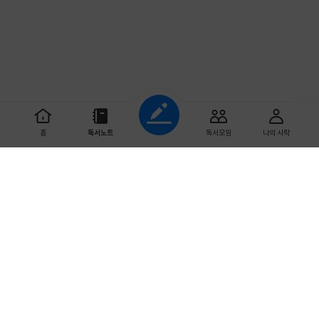
조회하기
홈
독서노트
독서모임
나의 사락
초기화
다 읽은 날짜
예스이십사 ㈜
사업자 정보
개인정보처리방침
이용약관
문의하기
도서 분야
Copyright ⓒYES24 Corp. All Rights Reserved.