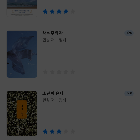
사
채식주의자
0
한강 저
창비
글
쓴
출
이
판
사
소년이 온다
0
한강 저
창비
글
쓴
출
이
판
사