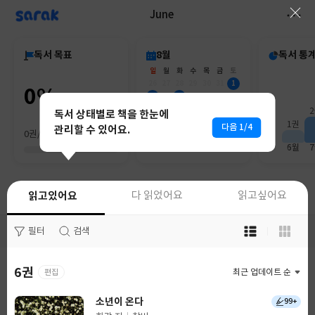
sarak
June
독서 목표
8월
독서 통
일
월
화
수
목
금
토
26
27
28
29
30
31
1
0%
2
3
4
5
6
7
8
9
10
11
12
13
14
15
독서 상태별로 책을 한눈에
16
17
18
19
20
21
22
1권
다음 1/4
관리할 수 있어요.
0권/0권
23
24
25
26
27
28
29
30
31
1
2
3
4
5
6월
읽고있어요
다 읽었어요
읽고있어요
다 읽었어요
읽고싶어요
읽고싶어요
목
목
필터
필터
검색
검색
록
록
보
보
기
기
6권
5권
편집
최근 업데이트 순
최근 업데이트 순
선
선
택
택
소년이 온다
순례 주택
99+
0