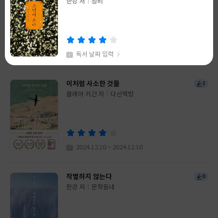
한강 저
유은실 저
창비
비룡소
글
글
쓴
출
쓴
출
이
판
이
판
사
사
독서 날짜 입력
2024.12.11 ~ 2024.12.11
채식주의자
이처럼 사소한 것들
99+
1
한강 저
창비
클레어 키건 저
다산책방
글
글
쓴
출
쓴
출
이
판
이
판
사
사
독서 날짜 입력
2024.12.10 ~ 2024.12.10
작별하지 않는다
0
한강 저
문학동네
글
쓴
출
이
판