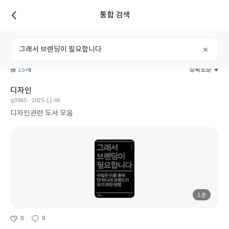
통합 검색
리스트
전체
도서
리뷰
포스트
사용자
총
15
개
정확도순
디자인
sj3965
2025-11-06
디자인관련 도서 모음
1권
0
0