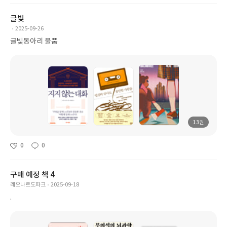
글빛
2025-09-26
글빛동아리 물품
13권
0
0
구매 예정 책 4
레오나르도파크
2025-09-18
.