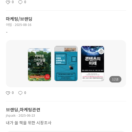
0
0
마케팅/브랜딩
아임
2025-08-16
-
12권
0
0
브랜딩,마케팅관련
jhpaik
2025-06-23
내가 쓸 책을 위한 시장조사