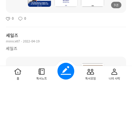
9권
0
0
세일즈
minicell7
2022-04-19
세일즈
홈
독서노트
독서모임
나의 사락
7권
0
0
2022 읽은 책