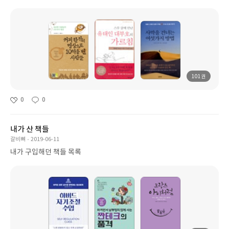
101권
0
0
내가 산 책들
갈비뼈
2019-06-11
내가 구입해던 책들 목록