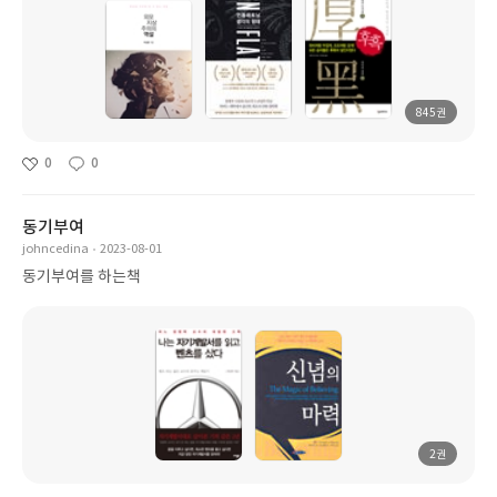
845권
0
0
동기부여
johncedina
2023-08-01
동기부여를 하는책
2권