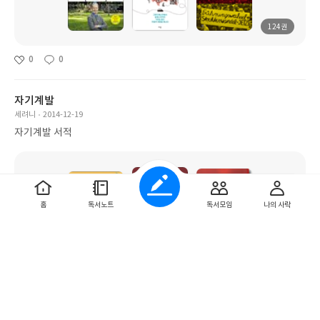
124권
0
0
자기계발
세려니
2014-12-19
자기계발 서적
홈
독서노트
독서모임
나의 사락
70권
0
0