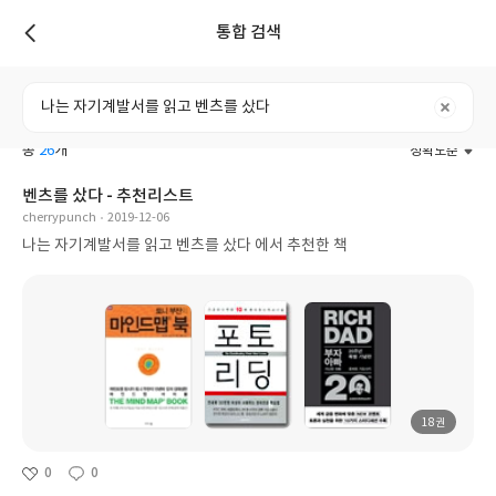
통합 검색
리스트
전체
도서
리뷰
포스트
사용자
총
26
개
정확도순
벤츠를 샀다 - 추천리스트
cherrypunch
2019-12-06
나는 자기계발서를 읽고 벤츠를 샀다 에서 추천한 책
18권
0
0