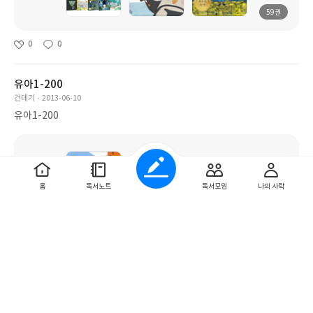
59권
0
0
유아1-200
건데기
2013-06-10
유아1-200
홈
독서노트
독서모임
나의 사락
200권
0
0