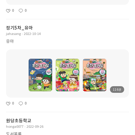
0
0
정기5차_유아
jahasang
2022-10-14
유아
116권
0
0
원당초등학교
honga0077
2022-09-26
도서목록