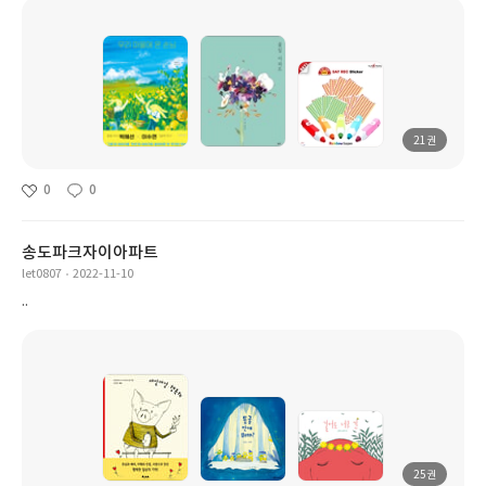
21권
0
0
송도파크자이아파트
let0807
2022-11-10
..
25권