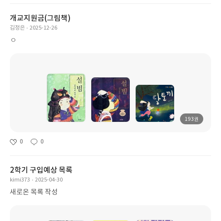
개교지원금(그림책)
김정은
2025-12-26
ㅇ
193권
0
0
2학기 구입예상 목록
kimi373
2025-04-30
새로온 목록 작성