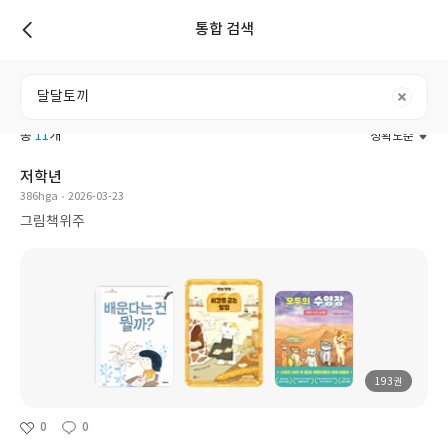
통합 검색
리스트
전체
도서
리뷰
포스트
사용자
총
11
개
정확도순
저학년
386hga
2026-03-23
그림책위주
193권
0
0