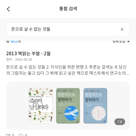
통합 검색
리스트
전체
도서
리뷰
포스트
사용자
총
802
개
정확도순
2013 책읽는 주말 - 2월
청하
2013-02-03
돈으로 살 수 없는 것들 2. 지식인을 위한 변명 3. 푸른눈 갈색눈 4. 당신
의 그림자는 울고 있다 그 밖에 읽고 싶은 책으로 텍스트해석 연구소의
철학 시리즈가 있다 고독->성장->죽음의 세권으로 나뉘어 있는 것이...
7권
0
0