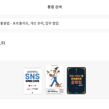
통합 검색
리스트
리뷰
포스트
사용자
독서모임
태그
01