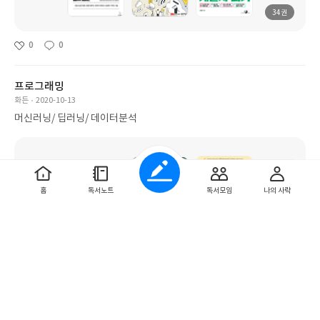
34권
0
0
프로그래밍
화든
2020-10-13
머신러닝/ 딥러닝/ 데이터분석
홈
독서노트
독서모임
나의 사락
16권
0
0
Must Buy