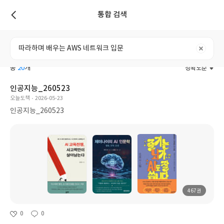
통합 검색
리스트
전체
도서
리뷰
포스트
사용자
총
20
개
정확도순
인공지능_260523
오늘도책
2026-05-23
인공지능_260523
467권
0
0