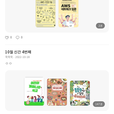
2권
0
0
10월 신간 4번째
쑥쑥쑥
2022-10-18
ㅇㅇ
147권