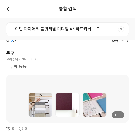
통합 검색
리스트
전체
도서
리뷰
포스트
사용자
총
2
개
정확도순
문구
고래잡이
2020-08-21
문구류 등등
13권
0
0