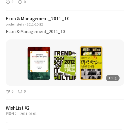
0
0
Econ & Management_2011_10
profeinstein
2011-10-22
Econ & Management_2011_10
136권
0
0
WishList #2
정글제이
2011-06-01
...