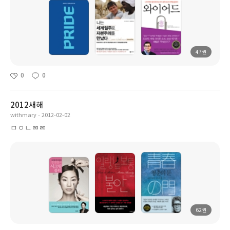
47권
0
0
2012새해
withmary
2012-02-02
ㅁㅇㄴㄻㄻ
62권