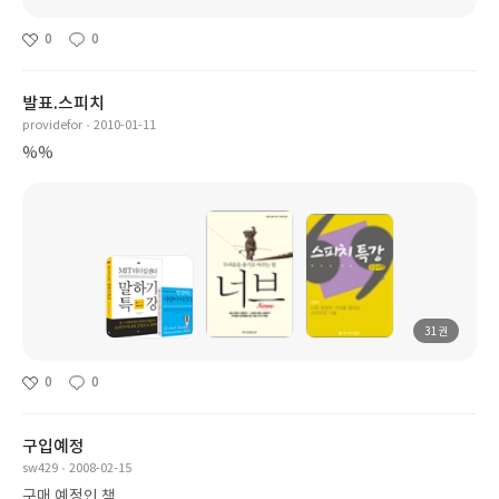
0
0
발표.스피치
providefor
2010-01-11
%%
31권
0
0
구입예정
sw429
2008-02-15
구매 예정인 책