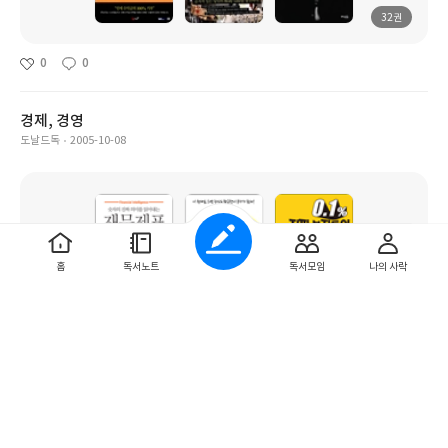
32권
0
0
경제, 경영
도날드독
2005-10-08
홈
독서노트
독서모임
나의 사락
135권
0
0
갖고싶어
sylph26
2002-12-27