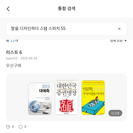
통합 검색
리스트
전체
도서
리뷰
포스트
사용자
총
12
개
정확도순
리스트 6
lupin32
2013-03-16
우선구매
112권
0
0