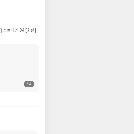
] 스트레인 04 [소설]
4권