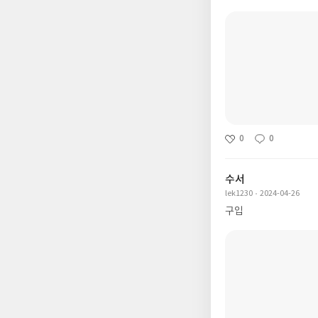
0
0
수서
lek1230
2024-04-26
구입