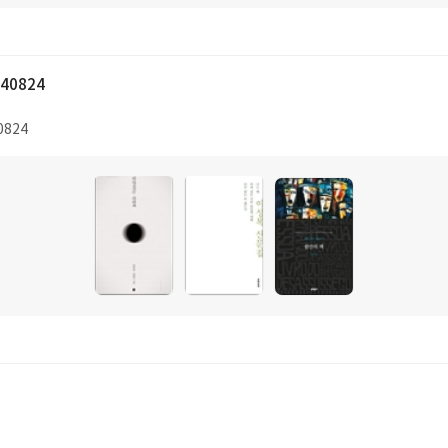
40824
0824