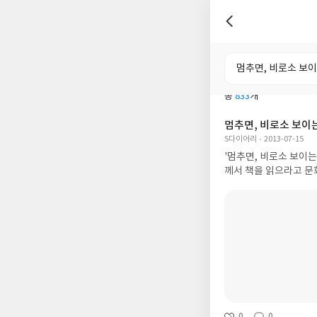
전체
도서
총
833
개
멈추면, 비로소 보이
S다이어리
2013-07-15
'멈추면, 비로소 보이는
께서 책을 읽으라고 문
0
0