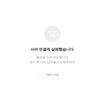
네
트
워
크
오
서버 연결에 실패했습니다.
류
불편을 드려 죄송합니다.
잠시 후 다시 접속을 시도해주세요.
다시 시도