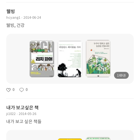
웰빙
hcyang1
2014-06-24
웰빙, 건강
169권
0
0
내가 보고싶은 책
ji1022
2014-05-26
내가 보고 싶은 책들