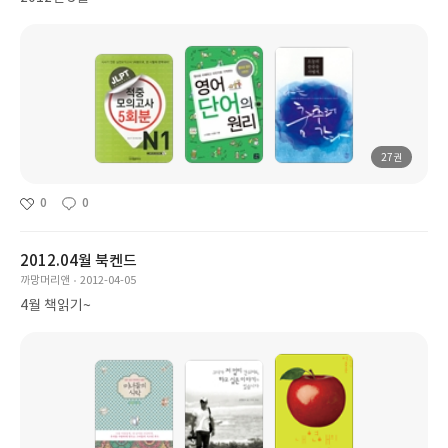
27권
0
0
2012.04월 북켄드
까망머리앤
2012-04-05
4월 책읽기~