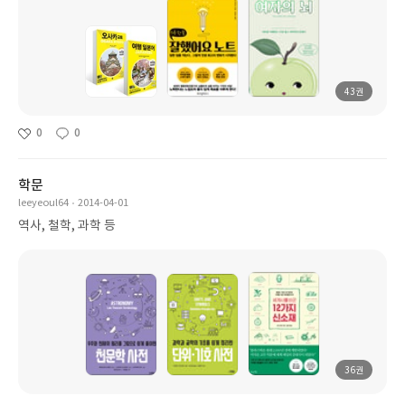
43권
0
0
학문
leeyeoul64
2014-04-01
역사, 철학, 과학 등
36권