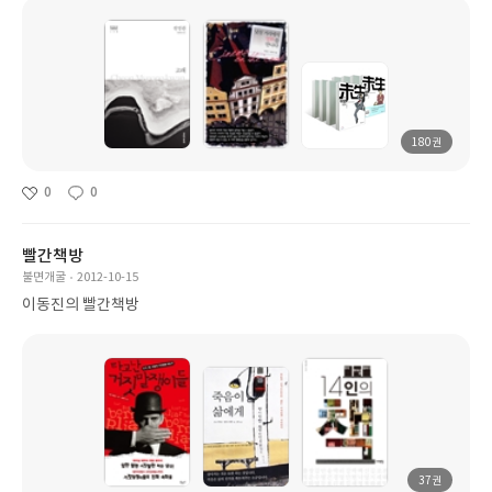
180권
0
0
빨간책방
불면개굴
2012-10-15
이동진의 빨간책방
37권