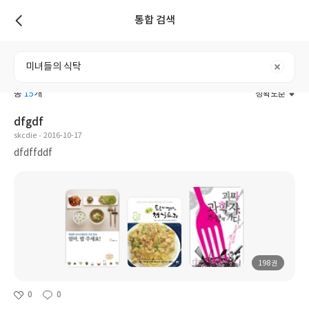
통합 검색
리스트
전체
도서
리뷰
포스트
사용자
총
15
개
정확도순
dfgdf
skcdie
2016-10-17
dfdffddf
198권
0
0