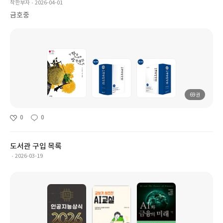
착한부자
2026-04-01
금호중
69권
0
0
도서관 구입 목록
2026-03-19