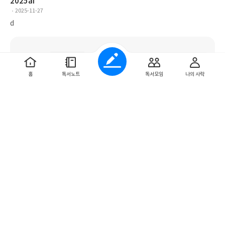
2025ai
2025-11-27
d
홈
독서노트
독서모임
나의 사락
52권
0
0
통계서적
허경웅
2025-11-25
통계서적