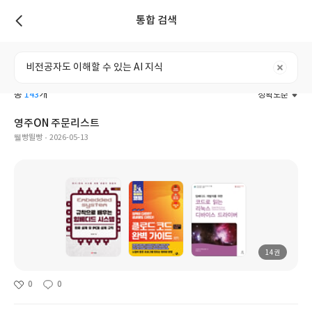
통합 검색
리스트
전체
도서
리뷰
포스트
사용자
총
143
개
정확도순
영주ON 주문리스트
2026-05-13
뛜빵뛸빵
14권
0
0