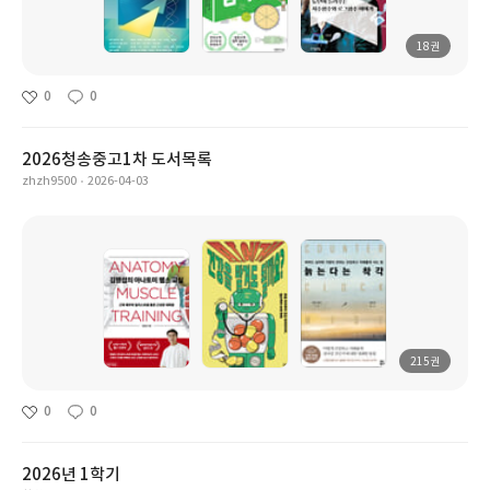
18권
0
0
2026청송중고1차 도서목록
zhzh9500
2026-04-03
215권
0
0
2026년 1학기