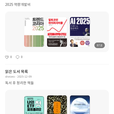
2025 역량개발비
87권
0
0
읽은 도서 목록
sheoeo
2025-12-09
독서 후 정리한 책들