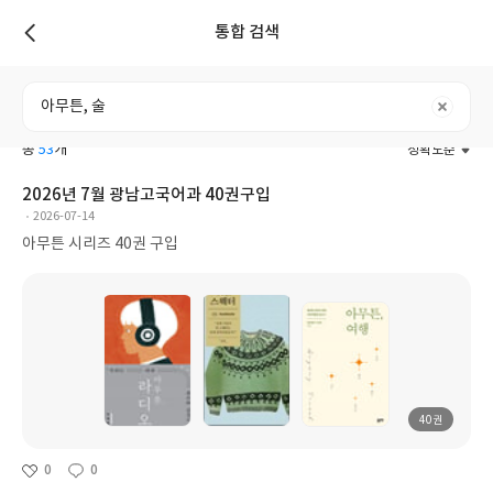
통합 검색
리스트
전체
도서
리뷰
포스트
사용자
총
53
개
정확도순
2026년 7월 광남고국어과 40권구입
2026-07-14
아무튼 시리즈 40권 구입
40권
0
0