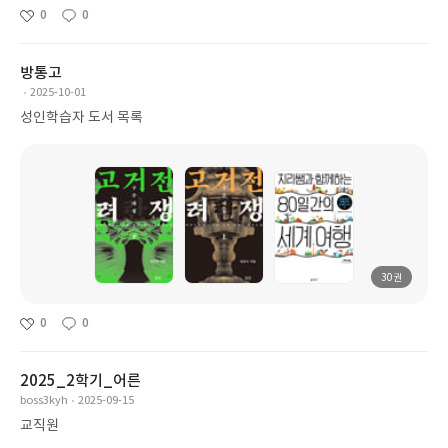
0
0
방통고
2025-10-01
성인학습자 도서 목록
30권
0
0
2025_2학기_어른
boss3kyh
2025-09-15
교직원