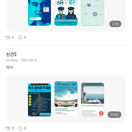
37권
0
0
신간5
junepsy
2021-04-22
하이
218권
0
0