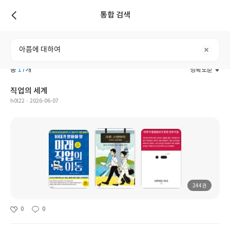
통합 검색
리스트
전체
도서
리뷰
포스트
사용자
총
17
개
정확도순
직업의 세계
h0l22
2026-06-07
244권
0
0