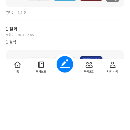
0
0
1 철학
로망이
2017-02-05
1 철학
홈
독서노트
독서모임
나의 사락
82권
0
0
살거야4
j665hs
2016-12-30