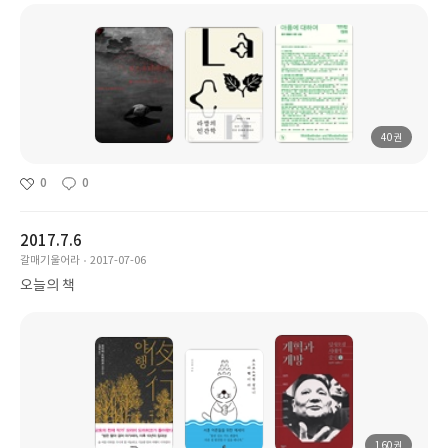
40권
0
0
2017.7.6
갈매기울어라
2017-07-06
오늘의 책
160권