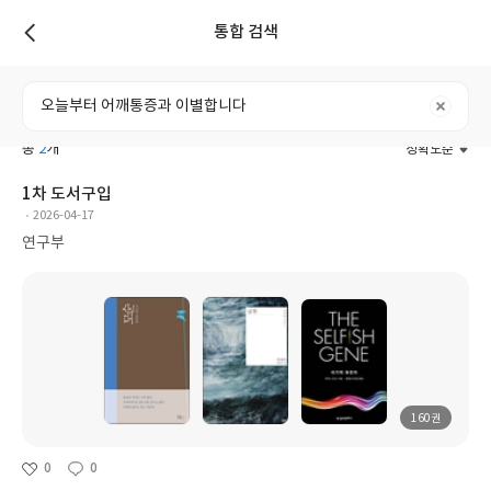
통합 검색
리스트
전체
도서
리뷰
포스트
사용자
총
2
개
정확도순
1차 도서구입
2026-04-17
연구부
160권
0
0