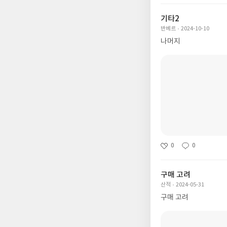
기타2
반베르
2024-10-10
나머지
0
0
구매 고려
산적
2024-05-31
구매 고려