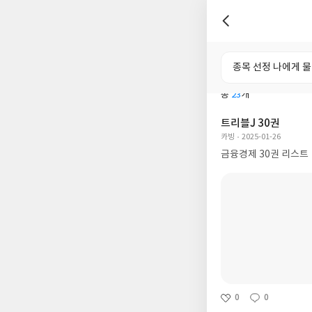
전체
도서
총
23
개
트리블J 30권
카빙
2025-01-26
금융경제 30권 리스트
0
0