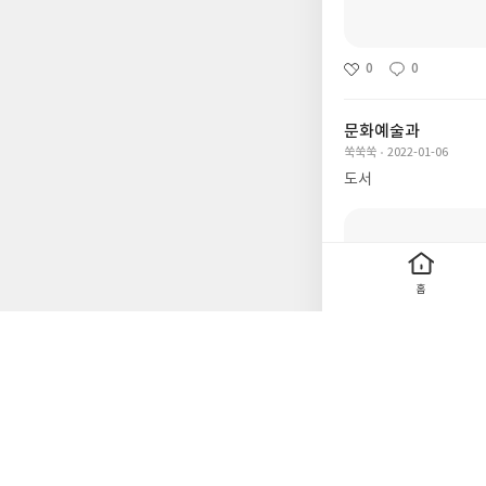
0
0
문화예술과
쑥쑥쑥
2022-01-06
도서
홈
0
0
재테크2