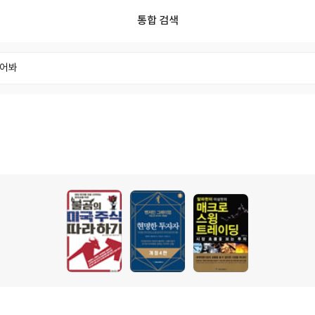
통합 검색
리스트
리뷰
포스트
사용자
독서모임
태그