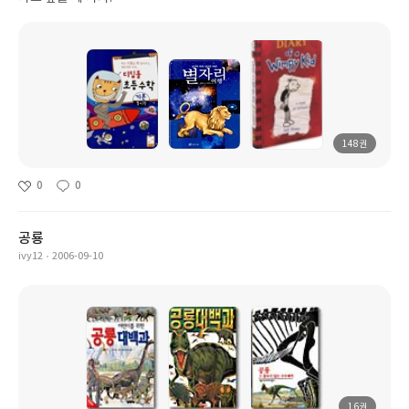
148권
0
0
공룡
ivy12
2006-09-10
16권