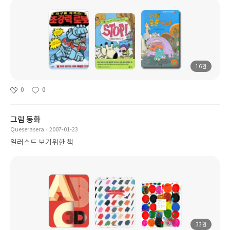
16권
0
0
그림 동화
Queserasera
2007-01-23
일러스트 보기위한 책
33권