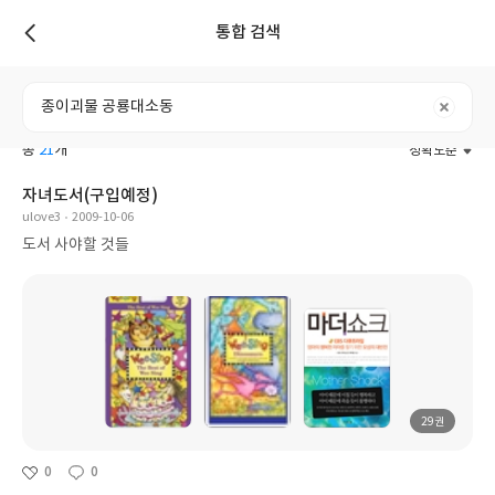
통합 검색
리스트
전체
도서
리뷰
포스트
사용자
총
21
개
정확도순
자녀도서(구입예정)
ulove3
2009-10-06
도서 사야할 것들
29권
0
0