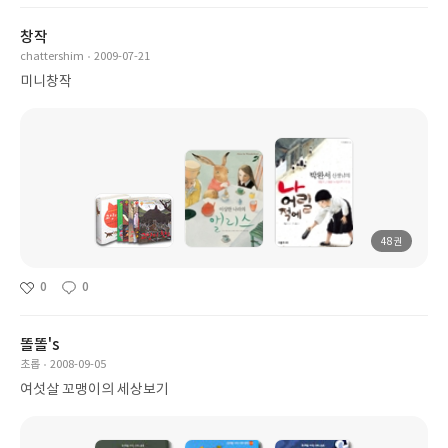
창작
chattershim
2009-07-21
미니창작
48권
0
0
똘똘's
초롭
2008-09-05
여섯살 꼬맹이의 세상보기