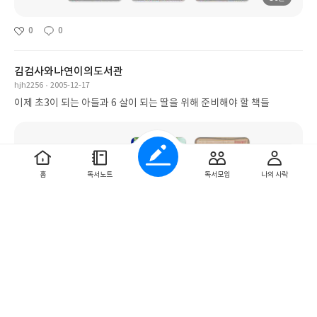
0
0
김검사와나연이의도서관
hjh2256
2005-12-17
이제 초3이 되는 아들과 6 살이 되는 딸을 위해 준비해야 할 책들
홈
독서노트
독서모임
나의 사락
172권
1
0
어버이날 선물
mijin1999
2005-05-06