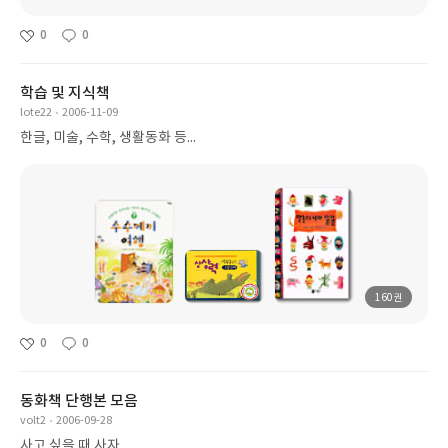
0
0
학습 및 지식책
lote22
2006-11-09
한글, 미술, 수학, 생활동화 등...
160권
0
0
동화책 단행본 모음
volt2
2006-09-28
사고 싶을 때 사자.