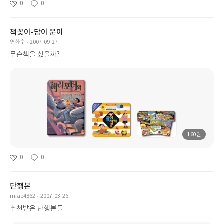
0
0
책꽂이-담이 운이
연화수
2007-09-27
무슨책을 샀을까?
160권
0
0
단행본
miae4862
2007-03-26
추천받은 단행본들