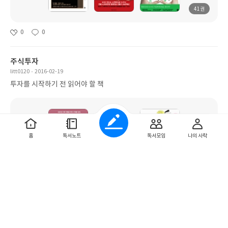
41권
0
0
주식투자
litt0120
2016-02-19
투자를 시작하기 전 읽어야 할 책
홈
독서노트
독서모임
나의 사락
10권
0
0
2016 읽은 책