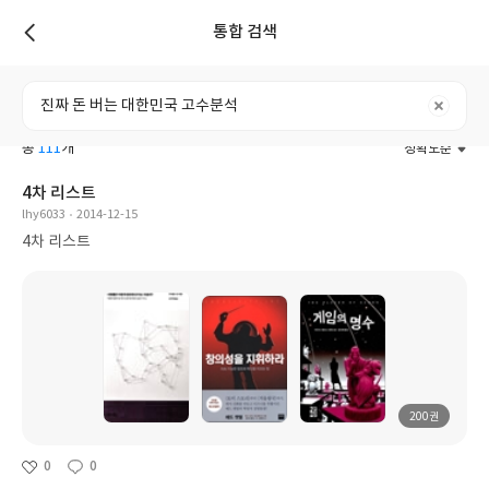
통합 검색
리스트
전체
도서
리뷰
포스트
사용자
총
111
개
정확도순
4차 리스트
lhy6033
2014-12-15
4차 리스트
200권
0
0