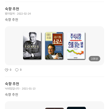
숙향 추천
범아일여
2022-02-24
숙향 추천
108권
0
0
숙향 추천
닉네임입니다
2021-01-13
숙향 추천