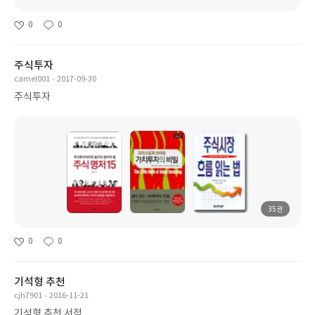
0
0
주식투자
camel001
2017-09-30
주식투자
35권
0
0
기석형 추천
cjh7901
2016-11-21
기석형 추천 서적