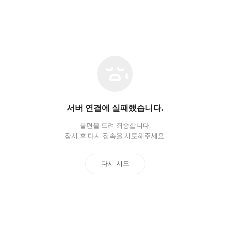
네
트
워
크
오
서버 연결에 실패했습니다.
류
불편을 드려 죄송합니다.
잠시 후 다시 접속을 시도해주세요.
다시 시도