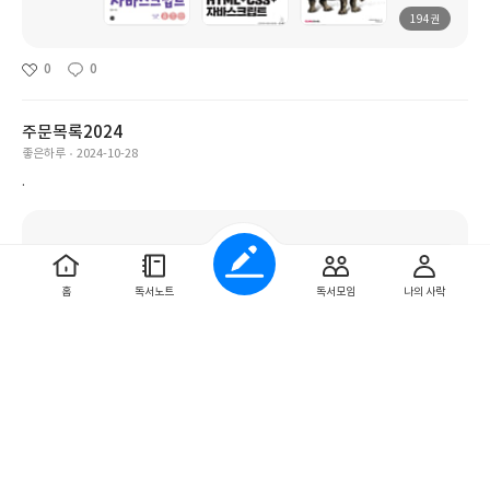
194권
0
0
주문목록2024
좋은하루
2024-10-28
.
홈
독서노트
독서모임
나의 사락
29권
0
0
임현아