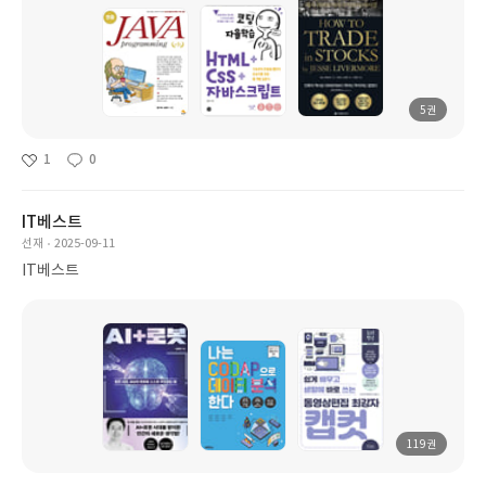
5권
1
0
IT베스트
선재
2025-09-11
IT베스트
119권