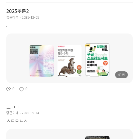
2025주문2
좋은하루
2025-12-05
.
41권
0
0
ㅛㅋㄱ
당근이네
2025-09-24
ㅅㄷㅁㄴㅅ