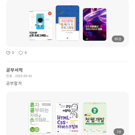
80권
0
0
공부서적
진호
2025-05-01
공부할거
3권