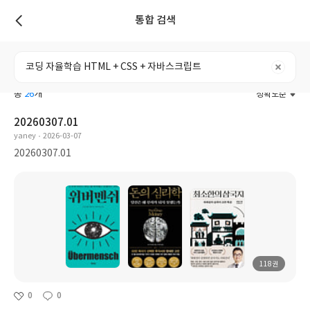
통합 검색
리스트
전체
도서
리뷰
포스트
사용자
총
26
개
정확도순
20260307.01
yaney
2026-03-07
20260307.01
118권
0
0