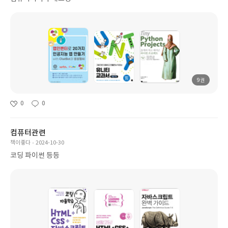
9권
0
0
컴퓨터관련
책이좋다
2024-10-30
코딩 파이썬 등등