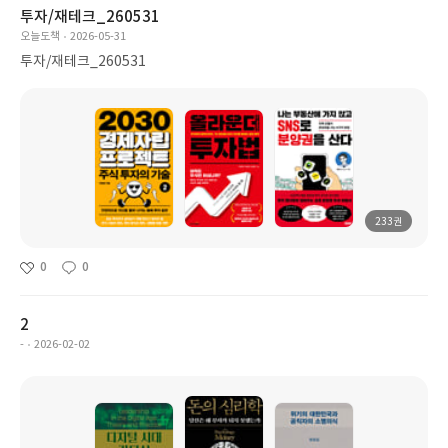
투자/재테크_260531
오늘도책
2026-05-31
투자/재테크_260531
233권
0
0
2
-
2026-02-02