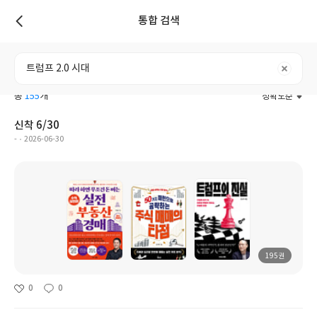
통합 검색
리스트
전체
도서
리뷰
포스트
사용자
총
155
개
정확도순
신착 6/30
-
2026-06-30
195권
0
0