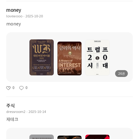
money
lovewooo
2025-10-20
money
26권
0
0
주식
dressroom2
2025-10-14
재테크