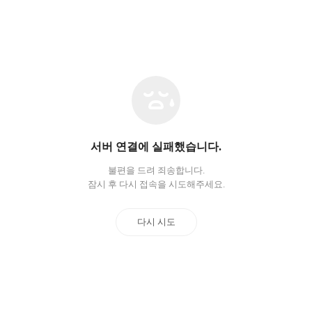
네
트
워
크
오
서버 연결에 실패했습니다.
류
불편을 드려 죄송합니다.
잠시 후 다시 접속을 시도해주세요.
다시 시도