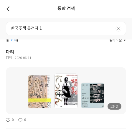
통합 검색
리스트
전체
도서
리뷰
포스트
사용자
총
10
개
정확도순
마티
김책
2026-06-11
124권
0
0