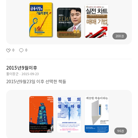
200권
0
0
2015년9월이후
똘이장군
2015-09-23
2015년9월23일 이후 선택한 책들
96권