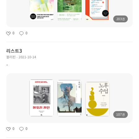
203권
0
0
리스트3
블리핀
2021-10-14
-
107권
0
0