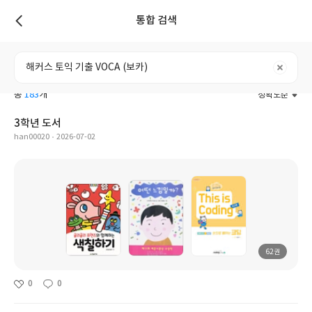
통합 검색
리스트
전체
도서
리뷰
포스트
사용자
총
183
개
정확도순
3학년 도서
han00020
2026-07-02
62권
0
0