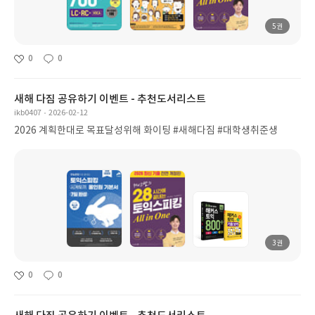
5권
0
0
새해 다짐 공유하기 이벤트 - 추천도서리스트
ikb0407
2026-02-12
2026 계획한대로 목표달성위해 화이팅 #새해다짐 #대학생취준생
3권
0
0