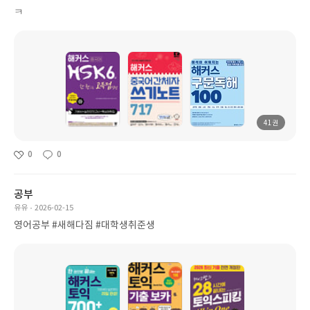
ㅋ
41권
0
0
공부
유유
2026-02-15
영어공부 #새해다짐 #대학생취준생