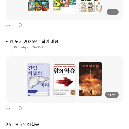
52권
0
0
신간 도서 2026년 1학기 버전
djbdj494uwhj
2026-04-21
416권
0
0
26주월교담전학공