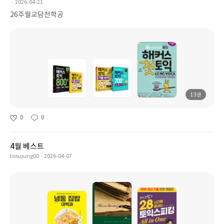
2026-04-21
26주월교담전학공
13권
0
0
4월 베스트
tosujung00
2026-04-07