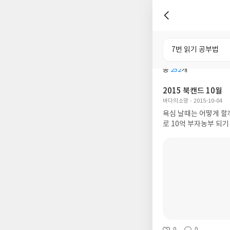
전체
도서
총
252
개
2015 북캔드 10월
바다의소망
2015-10-04
욕심 날때는 어떻게 할
로 10억 부자농부 되
0
0