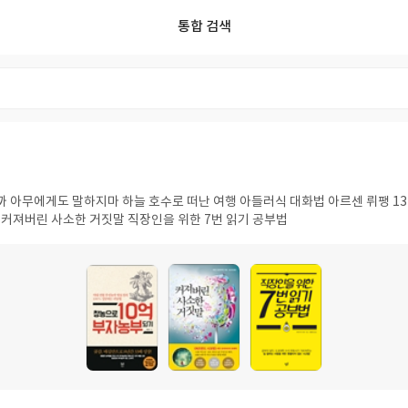
통합 검색
리스트
리뷰
포스트
사용자
독서모임
태그
까 아무에게도 말하지마 하늘 호수로 떠난 여행 아들러식 대화법 아르센 뤼팽 13 
기 커져버린 사소한 거짓말 직장인을 위한 7번 읽기 공부법