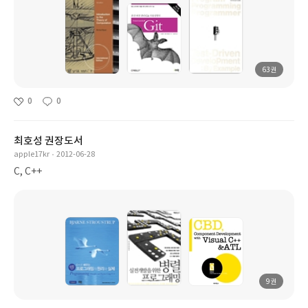
63권
0
0
최호성 권장도서
apple17kr
2012-06-28
C, C++
9권