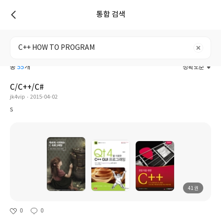
통합 검색
리스트
전체
도서
리뷰
포스트
사용자
총
55
개
정확도순
C/C++/C#
jk4vip
2015-04-02
s
41권
0
0