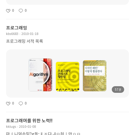
0
0
프로그래밍
kbs6683
2010-01-18
프로그래밍 서적 목록
57권
0
0
프로그래머를 위한 노력!!
kklugs
2010-01-08
마ㅓ니엄손밍?g돔;ㅐㅈ댜ㅙㅁ허ㅣ만ㅇㅁ