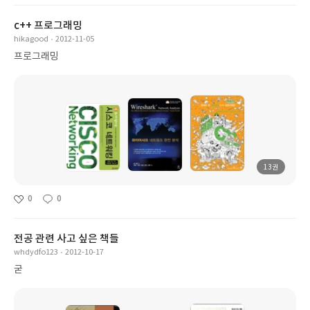
c++ 프로그래밍
hikagood
2012-11-05
프로그래밍
13권
0
0
전공 관련 사고 싶은 책들
whdydfo123
2012-10-17
굳