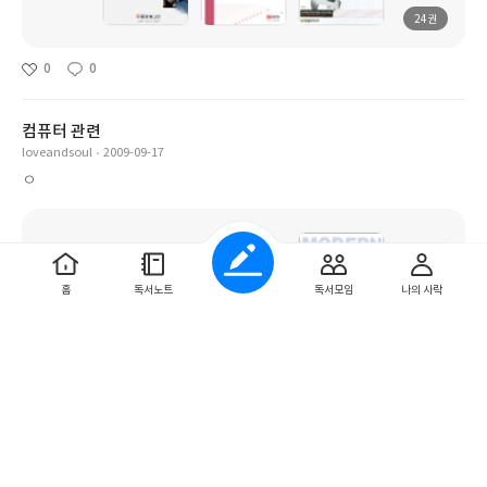
24권
0
0
컴퓨터 관련
loveandsoul
2009-09-17
ㅇ
홈
독서노트
독서모임
나의 사락
183권
0
0
Job