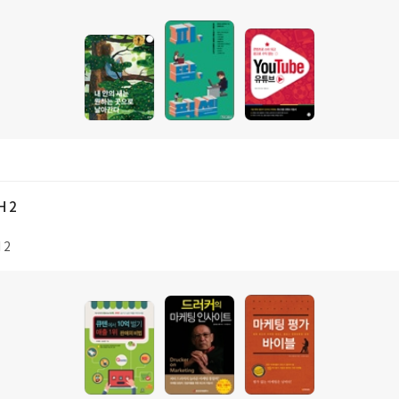
H 2
 2