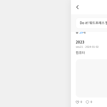
전체
도서
총
29
개
2023
seu21
2024-01-02
컴퓨터
0
0