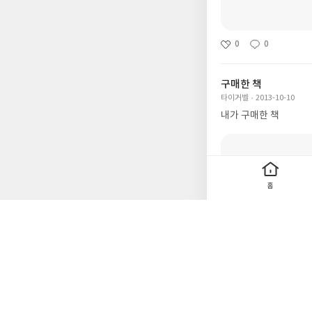
0
0
구매한 책
타이거벨
2013-10-10
내가 구매한 책
홈
0
0
IT/컴퓨터>CSS