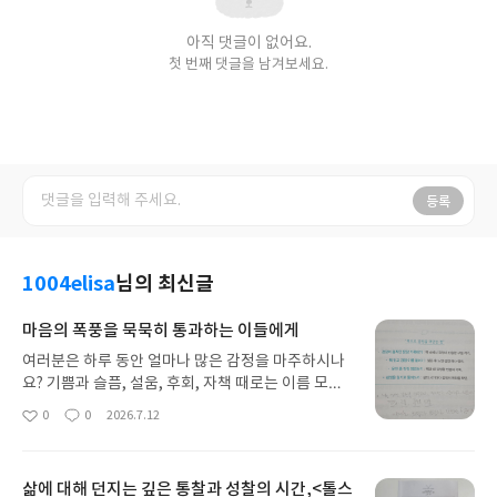
아직 댓글이 없어요.
첫 번째 댓글을 남겨보세요.
등록
1004elisa
님의 최신글
마음의 폭풍을 묵묵히 통과하는 이들에게
여러분은 하루 동안 얼마나 많은 감정을 마주하시나
요? 기쁨과 슬픔, 설움, 후회, 자책 때로는 이름 모를
불안과 외로움까지. 우리는 매일 수많은 감정의 파도
0
0
2026.7.12
좋
댓
작
를 타며 살아갑니다.오늘 소개해 드릴 책은 제목부터
아
글
성
마음을 묵직하게 두드렸던, 김규범 작가님의 <감정
요
일
을 살아내는 중입니다>입니다. 감사하게도 작가님께
삶에 대해 던지는 깊은 통찰과 성찰의 시간,<톨스
직접 도서를 선물 받아 읽게 되었는데요. 첫 장을 펼