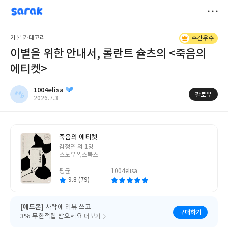
sarak
1004elisa
저
기본 카테고리
주간우수
장
이별을 위한 안내서, 롤란트 슐츠의 <죽음의
에티켓>
1004elisa
팔로우
작
2026.7.3
성
일
죽음의 에티켓
글
김정연 외 1명
쓴
스노우폭스북스
이
평균
1004elisa
9.8 (79)
[애드온]
사락에 리뷰 쓰고
구매하기
3% 무한적립 받으세요
더보기