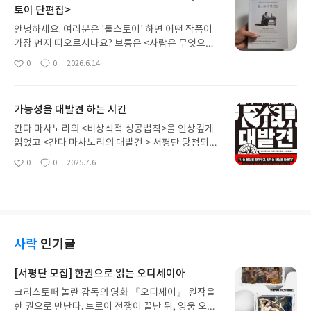
토이 단편집>
치고 마지막 책장을 덮을 때까지, 마치 제 마음을 들
여다본 듯한 깊은 위로를 받아 정성스런 기록으로 남
안녕하세요. 여러분은 '톨스토이' 하면 어떤 작품이
겨보려 합니다. '살아가는 것'이 아닌 '살아내는
가장 먼저 떠오르시나요? 보통은 <사람은 무엇으로
것'의 무게처음 이 책의 제목을 보았을 때, '살아낸
사는가> 같은 다정한 우화나, <전쟁과 평화>, <안나
0
0
2026.6.14
다'는 표현에 유독 눈길이 머물렀습니다. 그저 흘러가
좋
댓
작
카레리나> 같은 방대한 대하소설을 떠올리실 겁니
아
글
성
는 대로 '살아가는 것'이 아니라, 밀려오는 감정들을
다.하지만 진짜 톨스토이의 문학적 깊이와 날카로운
요
일
회피하지 않고 온몸으로 받아들이며 버텨내는 일. 그
인간 통찰은 그의 중·단편 걸작들에서도 충분히 느낄
것이 얼마나 치열하고 숭고한 과정인지를 작가님은
가능성을 대발견 하는 시간
수 있다는거 아세요?오늘은 흔한 우화집이 아닌, 인
담담하면서도 따뜻한 문체로 풀어냅니다.많은 이들
간의 욕망과 폭력, 삶과 죽음을 철저하게 파고든 진짜
간다 마사노리의 <비상식적 성공법칙>을 인상깊게
이 부정적인 감정을 느끼면 "빨리 털어내야지", "이
톨스토이를 만날 수 있는 책, 스노우폭스 출판사의 <
읽었고 <간다 마사노리의 대발견 > 서평단 당첨되어
겨내야지"라며 스스로를 채찍질하곤 하잖아요. 하지
톨스토이 단편집>을 소개합니다.책의 구성: 4개의 시
책을 받아보았습니다.간다 마사노리의 <대발견>은
0
0
2025.7.6
만 이 책은 말합니다. 그 아프고 서툰 감정들조차 지
좋
댓
작
선으로 바라본 인간의 삶이 책은 단순한 단편들의 나
일본에서 극소량 한정판으로 출간되며 '비밀의 책'으
아
글
성
금 내가 삶을 열심히 '살아내고 있다는 증거'라고요.
열이 아니라, 인간의 성장과 고뇌의 궤적을 따라 총 4
로 불렸던 그의 핵심 철학과 퓨처매핑 기법의 정수를
요
일
지난주에는 유독 아침에 잠은 깼지만 침대에서 일어
부 21편으로 정교하게 구성되어 있습니다. 목차만 보
담은 자기계발서입니다. 이 책은 단순한 이론이 아닌,
나는게 힘들게 느껴졌어요. 그냥 이대로 시간이 멈췄
아도 톨스토이가 평생을 바쳐 고민했던 질문들이 그
전뇌사고로 퓨처매핑을 그리며 꿈을 현실로 만드는
으면 좋겠다는 생각이 들었거든요. 지난 날에 대한 후
대로 느껴집니다.1부 - 폭풍의 한가운데: 인간의 깊은
'바로 실천가능한 사고법'을 제시하고 있습니다.퓨처
회와 자책, 남편과의 갈등, 남과의 비교 등 모든 감정
욕망과 폭력앞에 선 극적인 작품들 (<악마>, <하지
매핑은 스토리텔링 기반의 사고도구로, 막연하거나
사락
인기글
이 저를 쓰나미처럼 덮쳐 침대밖으로 나오고 싶지가
무라트>, <세바스토폴 이야기> 등)2부 - 한 사람의
추상적인 목표를 명확하게 시각화하고, 창의적인 해
않았어요. 그래서 김규범 작가님의 <감정을 살아내
자기 응시: 화려한 도시와 사교계 이면의 자아를 성찰
결책을 끌어내기 위해 사용하는 마인드맵의 진화형
[서평단 모집] 한권으로 읽는 오디세이아
는 중입니다>를 읽고 싶다는 마음이 들었나봅니다.
하는 시간 (<루체른>, <유년 시절>, <가족의 행복>
입니다.논리적 계획이 아닌 감정, 상상, 우회적 사고
작가님의 글을 읽으면서 직장인, 작가, 강연가, 유튜
크리스토퍼 놀란 감독의 영화 『오디세이』 원작을
등)3부 - 죽음과 사랑: 인간이 마지막 순간 마주하는
를 활용해 창의적 아이디어를 요구합니다.퓨처매핑
버, 칼럼니스트로서 성공적인 삶을 살아가시는 이분
한 권으로 만난다. 트로이 전쟁이 끝난 뒤, 영웅 오디
가장 무거운 물음들 (<이반 일리치의 죽음>, <크로이
은 보통 한 장의 종이에 6개의 핵심 요소를 배치해 스