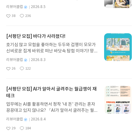
도 나와 똑같은 고민을 하고 어려움을 이겨내 그 자리
세우스는 고향 이타케로 돌아가기 위해 키클롭스, 마
체르 소나타>, <세 죽음> 등)4부 - 마지막 빛: 대문호
토리로 구성합니다.지금 내가 처한 현실, 문제 상황등
별
리뷰어클럽
2026.8.5
에 이르렀다는 것을 알게 되었습니다.그 모든 어려움
녀 키르케, 세이렌의 노래, 포세이돈의 분노를 헤쳐
가 평생을 거쳐 최종적으로 도달한 정신적 세계 (<무
현재 나의 상태, 해결하고 싶은 문제, 상상 속의 타인
명
작
을 진솔하게 글로 풀어내고 어떻게 헤쳐나왔는지 감
38
236
나간다. 그리스 철학 전공자인 옮긴이가 호메로스의
도회가 끝난 뒤>, <알료샤 단지>, <코사크> 등)이 책
즉 내가 아닌 '제 3자'가 주인공인 이야기 , 그 인물이
좋
댓
작
성
정을 통해 자신을 들여다보고 결국에는 감정을 살아
아
글
성
방대한 24권 서사를 현대적이고 자연스러운 한국어
이 특별한 이유1. 친숙한 우화 너머, '진짜 톨스토
겪는 스토리 전개의 상상이야기 , 스토리 속의 해결
일
요
일
내는 것에 대해 이야기하고 있었습니다. 이분도 평범
로 풀어내, 고전이 낯선 독자도 이야기의 흐름을 놓치
이'를 만나다이 책에는 흔히 알려진 착하고 교훈적인
실마리, 상상의 힌트를 현실의 나에게 적용했을 때 변
한 나와 다르지 않구나. 어떤 부분은 내 이야기 같았
지 않고 끝까지 읽을 수 있다. 3천 년을 이어 온 귀향
이야기 대신, 인간의 본성을 파고드는 걸작들이 가득
[서평단 모집] 바다가 사라졌다!
화된 미래의 6단계로 구성됩니다.퓨처매핑과 전뇌사
어요. 직장에서의 갈등, 너무 열심히 살아서 온 번아
과 모험의 대서사시가 가장 읽기 편한 번역으로 새롭
합니다. 특히 심리 묘사의 극치라 불리는 <이반 일리
고는 서로 밀접한 관련이 있습니다. 두 개념 모두 좌
호기심 많고 모험을 좋아하는 두두와 겁쟁이 모모가
웃, 5개의 직업과 아빠, 남편, 자식으로서의 역할을
게 펼쳐진다.한권으로 읽는 오디세이아글쓴이호메로
치의 죽음>이나 욕망과 집착을 그린 <악마>, <크로
뇌와 우뇌를 통합적으로 활용해 창의적이고 효과적
신비로운 집게 바위로 떠난 바닷속 탐험 이야기! 망둥
감당해내기 위해 감정을 감추고 고군분투하는 모습
스 저/육혜원 역출판사이화북스 예스24 바로가기 닫
이체르 소나타> 같은 작품들은 인간 본성을 깊이있
인 문제 해결을 유도한다는 공통점을 가지고 있습니
이, 소라게, 낙지 같은 바다 친구들과 신나게 놀던 중
은 '내가 가는 이길이 제대로 가고 있는건가?' 내 감정
기모집인원 : 5명신청기간 : 2026.08.05 ~ 2026.08.
게 들여다보는 작가를 통해 잊고 있던 나의 본성을 돌
별
리뷰어클럽
2026.8.3
다."자신의 힘을 믿을 때 세계가 만들어진다."인상적
갑자기 거대해진 집게 바위의 비밀을 마주하게 되는
은 들여다보지도 못한채 의심하고 고민하며 갈등 속
명
작
09발표일자 : 2026.08.13리뷰 작성기한 : 도서/상품
아보는 성찰의 시간을 갖게 합니다. <악마>에서는 억
인 것은 작가가 갑작스레 암선고를 받고도 현실에 끌
26
122
데, 과연 바다에 무슨 일이 벌어진 걸까요? 상상력을
에서 한 발 한 발을 내딪는 제게 따뜻한 위로가 되어
좋
댓
작
성
받고 2주 이내 ▶ 주소/연락처 업데이트 : 신청 전 상
누룰수록 튀어나오는 본성을 주체하지 못해 결국 자
려다니지 않고 퓨처매핑을 통해 오히려 암이 없는 현
아
글
성
자극하는 환상적인 해양 모험 동화 속으로 풍덩 빠져
일
주었습니다.감정을 들여다 보는 시간하루하루 잘 살
품 받으실 주소/연락처를 업데이트 해주세요! (선정
멸하는 주인공을 통해 우리에게도 누룰수록 튀어나
실로 바꿔버린 것이다. 두려움이 아닌 희망을 선택했
요
일
보세요!바다가 사라졌다!글쓴이서휘 글출판사풀
아내는 것 같으면서도 현실의 내 모습을 들여다보면
후 수정 불가)▶ 서평단 신청 방법 : 기대평 댓글을 작
오는 본성은 어떤 것이 있는지 두갈래의 길에서 어떤
고 그런 힘이 있다는 것을 깨닫는 순간을 맞이하는 모
빛 예스24 바로가기 닫기모집인원 : 20명신청기간 :
[서평단 모집] AI가 알아서 굴려주는 월급쟁이 재
초라해지고, 자존감이 낮아지고, 우울해질 때가 있습
성해주세요! 먼저 작성한 리뷰를 올려주시면 당첨확
선택을 할지 생각하게 합니다. <하지 무라트>에서는
습에서 불확실한 내일까지도 돌파할 수 있는 방법이
2026.08.03 ~ 2026.08.07발표일자 : 2026.08.13리
니다. 멈추면 큰일 날 것 같아 에너지를 쥐어짜내 달
테크
률이 올라갑니다!! ※ 신청 전, 꼭 확인해주세요!- '사
오직 가족을 위해 목숨을 바치는 전사의 모습이 먹먹
퓨처매핑이라는 생각이 들었습니다.전뇌사고로 퓨처
뷰 작성기한 : 도서/상품 받고 2주 이내 ▶ 주소/연락
리는 바퀴에 기름칠을 하고 달려갑니다. 숨은 제대로
락' 개설 후, 이 글의 댓글로 신청해주세요.- 기존 YE
하게 다가옵니다. 제국의 황제에게 도움을 요청하지
매핑을 할 때 이타성을 바탕으로 하고 있고 대발견이
업무에는 AI를 활용하면서 정작 '내 돈' 관리는 혼자
처 업데이트 : 신청 전 상품 받으실 주소/연락처를 업
쉬면서 앞으로 가고 있는건지, 막혔던 숨을 몰아쉬는
S블로그는 '사락'으로 개편되어 별도로 개설하지 않
만 무관심이 결국 비극적인 결과를 가져와 어쩌면 칼
라는 의미도 전뇌사고를 대발견한는 뜻이 아니라 인
끙끙대고 있지 않나요? 『AI가 알아서 굴려주는 월급
데이트 해주세요! (선정 후 수정 불가)▶ 서평단 신청
나를 종종 만나게 됩니다."이렇게 애썼는데 왜 이렇
으셔도 됩니다. ▶ 도서/상품 발송- 도서/상품은 최근
보다도 더 무서운 것은 무관심이라는 잔인함일지도
류가 자신을 대발견한다는 뜻으로 우리들이 앞으로
쟁이 재테크』는 챗GPT·클로드·제미나이·퍼플렉시
방법 : 기대평 댓글을 작성해주세요! 먼저 작성한 리
별
리뷰어클럽
2026.8.4
게 된거지?"감정을 살아내는 중입니다 / 김규범 저,
배송지가 아닌 회원정보상의 주소/연락처 (클릭 시
모른다는 것을 시사하고 있습니다.<세바스토풀 이야
성취할 변화를 가리키는 거에요.자신의 잠재력을 최
티를 나만의 재테크 팀으로 만드는 실전 가이드입니
뷰를 올려주시면 당첨확률이 올라갑니다!! ※ 신청
명
작
북오션, 70p.열심히 살아왔다고 자부하는데 채워지
수정 가능)로 발송됩니다.- 주소/연락처에 문제가 있
기>에서 영웅은 진실과 진실을 살아낸 사람들입니
29
184
대한 이끌어내고, 타인과 공명할 미래를 창조할 기적
다. 재무 진단부터 주식 투자, 부동산, 절세, 자산 관
좋
댓
작
성
전, 꼭 확인해주세요!- '사락' 개설 후, 이 글의 댓글로
지 않는 빈자리에 두려움, 불안감, 우울, 자책, 후회가
을 시 선정에서 제외되거나 배송에서 누락될 수 있습
다. 전쟁에 직접 참여했던 톨스토이가 진실을 알리고
같은 순간을 대발견하는 시간을 만나는 시간인 것이
아
글
성
리 자동화 루틴까지, 코딩 없이도 프롬프트 하나로 2
일
신청해주세요.- 기존 YES블로그는 '사락'으로 개편