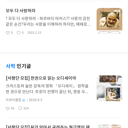
다. 그래서 이 책을 읽고 나면 이상하게 마음이 가벼
작품이다.⠀이 소설은 단순한 미래 소설이 아니라, 가
요
일
워진다. ‘나중에 잘 살기 위해 지금을 미루지 말아야
까운 시기에 닥칠지도 모를 우리의 현실에 대한 경고
모두 다 사랑하라
겠구나’라는 생각이 자연스럽게 남는다.나이 듦이 두
처럼 읽힌다. 유전자 조작과 생명공학이 만들어낸 새
려운 사람에게, 일과 삶의 균형이 흐려진 사람에게,
로운 종족, 그리고 그들을 둘러싼 인간 사회의 갈등은
? 모두 다 사랑하라 - 파르바티 마커스?? 사랑의 감전
그리고 지금 이 시간을 조금 더 사랑하고 싶은 사람에
단순한 SF적 장치가 아니라 지금 우리가 마주한 과학
같은 순간?우리는 사랑을 이해하려 하지만, 때때로
게 조용히 권하고 싶은 책. 읽고 나면 ‘언젠가’가 아니
발전의 윤리적 질문을 드러낸다. 과연 인간에게 생명
사랑은 논리와 이유를 초월한다. ’모두 다 사랑하
0
0
2025.2.15
라 ‘지금’을 다시 보게 된다.
좋
댓
작
을 재창조할 권리가 있는가? 라는 물음은 책을 덮고
라‘는 20세기 히말라야 산기슭에서 시작된 영적 여정
아
글
성
난 후에도 쉽게 사라지지 않는다.⠀작품 속에서 등장
을 통해 사랑이란 경험하는 것임을 보여준다.?? 사랑
요
일
하는 혼종들은 단순한 상상의 산물이 아니라, 인간 사
은 논리가 아닌 경험?책은 ‘기적의 바바’라 불린 카롤
회의 축소판처럼 보인다. 각기 다른 혼종들이 보여주
리 바바와 그를 찾아간 서양 젊은이들의 이야기를 다
는 태도와 세계관은 오늘날 우리가 겪는 인종·문화적
룬다. 하버드 심리학 교수였던 리처드 앨퍼트는 마하
갈등과도 겹쳐 보인다. 베르베르는 이 상상 속 존재들
라지를 만나면서 쌓아온 모든 지식이 무너지는 강렬
사락
인기글
을 통해 독자들에게 거울을 들이밀며 묻는다. 우리는
한 사랑의 감전을 경험한다. 이후 그는 ‘Be Here No
진정으로 우월한 존재인가, 아니면 또 다른 오만 속에
w’를 출간하며 이 깨달음을 서구에 전파한다.?마하라
[서평단 모집] 한권으로 읽는 오디세이아
빠져 있는가?⠀읽는 내내 신기함과 불편함이 교차했
지가 보여준 사랑은 단순했다.? 스웨터가 없는 사람
크리스토퍼 놀란 감독의 영화 『오디세이』 원작을
다. 과학적 진보에 대한 경이로움과 동시에, 그 진보
에게 스웨터를 주고? 배고픈 사람에게 밥을 주며? 걱
한 권으로 만난다. 트로이 전쟁이 끝난 뒤, 영웅 오디
가 불러올 파국적 결과에 대한 두려움이 함께 스며든
정하는 사람에게 괜찮다고 말하는 것?그 단순한 행동
세우스는 고향 이타케로 돌아가기 위해 키클롭스, 마
다. 그리고 마지막 장에 다다랐을 때, 차갑고도 묵직
이 사람들의 삶을 송두리째 바꿨다. 그는 이론을 가르
별
리뷰어클럽
2026.8.5
녀 키르케, 세이렌의 노래, 포세이돈의 분노를 헤쳐
한 전율이 남았다. 이 소설은 미래를 다룬 이야기이면
치지 않았고, 복잡한 교리를 말하지도 않았다. 그저
명
작
45
324
나간다. 그리스 철학 전공자인 옮긴이가 호메로스의
서도, 동시에 지금 우리가 살아가는 시대에 대한 성찰
존재 자체가 사랑이었다.??결국, 우리가 기억해야 할
좋
댓
작
성
아
글
성
방대한 24권 서사를 현대적이고 자연스러운 한국어
이다.⠀[열린책들로부터 협찬받아 작성된 리뷰입니
것?Love Everyone, Serve Everyone, Rememb
일
요
일
로 풀어내, 고전이 낯선 독자도 이야기의 흐름을 놓치
다 📝]#열린책들 #키메라의땅 #베르나르베르베르
er God. “모든 존재를 사랑하고, 섬기고, 신성을 기
지 않고 끝까지 읽을 수 있다. 3천 년을 이어 온 귀향
[서평단 모집] AI가 알아서 굴려주는 월급쟁이 재
억하라.”?사랑은 거창한 것이 아니라, 일상의 작은 순