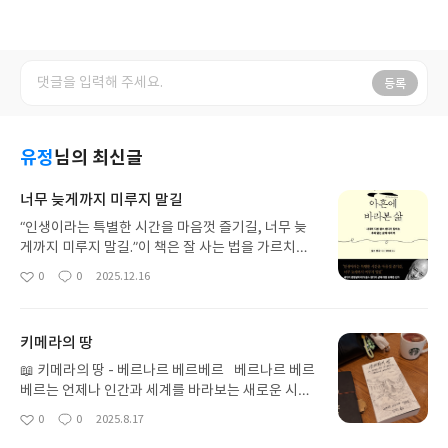
등록
유정
님의 최신글
너무 늦게까지 미루지 말길
“인생이라는 특별한 시간을 마음껏 즐기길, 너무 늦
게까지 미루지 말길.”이 책은 잘 사는 법을 가르치기
보다, 어떻게 늙어갈 것인가를 묻는 책이다. 평생 경
0
0
2025.12.16
좋
댓
작
영과 조직, 인간을 사유해온 찰스 핸디는 삶의 끝에
아
글
성
와서야 가장 단순한 진실을 남긴다. 모든 걸 이해하고
요
일
설명하려 애쓰지 않아도 된다는 것, 성공보다 중요한
키메라의 땅
건 태도라는 것, 더 크게 사는 것보다 더 좋게 사는 것
이 남는다는 것, 그리고 나이 듦은 쇠퇴가 아니라 또
📖 키메라의 땅 - 베르나르 베르베르⠀베르나르 베르
하나의 자유일 수 있다는 것.병상에 있으면서도 그는
베르는 언제나 인간과 세계를 바라보는 새로운 시각
삶을 서둘러 정리하지 않았다. 마지막 순간까지 호기
을 제시하는 작가다. 이번 신작 ‘키메라의 땅’ 역시 그
0
0
2025.8.17
좋
댓
작
심을 놓지 않고, 삶을 하나의 경험으로 끝까지 살아냈
의 특유의 상상력과 철학적 질문이 절묘하게 결합된
아
글
성