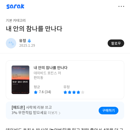
sarak
유정
저
기본 카테고리
장
내 안의 참나를 만나다
유정
팔로우
작
2025.1.29
성
일
내 안의 참나를 만나다
글
데이비드 호킨스 저
쓴
판미동
이
평균
유정
7.6 (34)
[애드온]
사락에 리뷰 쓰고
구매하기
3% 무한적립 받으세요
더보기