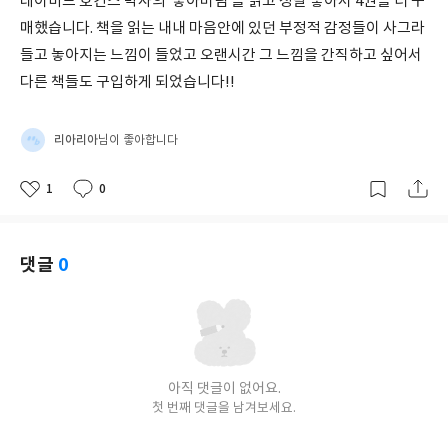
데이비드 호킨스 박사의 ‘놓아버림’을 읽고 정말 좋아서 4권을 더 구
매했습니다. 책을 읽는 내내 마음안에 있던 부정적 감정들이 사그라
들고 놓아지는 느낌이 들었고 오랜시간 그 느낌을 간직하고 싶어서
다른 책들도 구입하게 되었습니다!!
리아리아
님이 좋아합니다
1
0
좋
댓
작
아
글
성
요
일
댓글
0
아직 댓글이 없어요.
첫 번째 댓글을 남겨보세요.