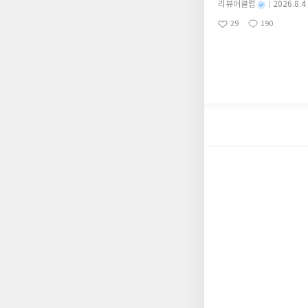
스트가 아닌 '리뷰'로 
별
리뷰어클럽
2026.8.4
차 재무 전문가의 맞춤
명
작
서 제외될 수 있습니다
29
190
던지는 사람이 돈을 법
좋
댓
작
성
아
글
성
알아서 굴려주는 월급쟁
일
요
일
신청기간 : 2026.08.0
주소/연락처 업데이트 :
평단 신청 방법 : 기
신청 전, 꼭 확인해주세요
개편되어 별도로 개설하
보상의 주소/연락처 (
나 배송에서 누락될 수 
셔야 합니다. (포스트가
시 이후 선정에서 제외
니다.