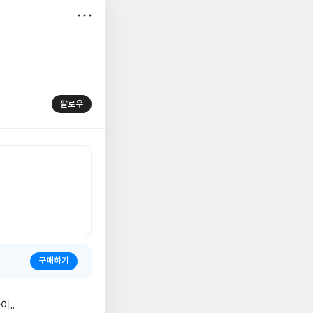
저
장
팔로우
구매하기
이..