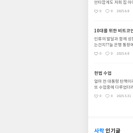
안타깝게도 저희 집 아
할때가 되면 어쩜 그리
0
0
2025.6.8
좋
댓
작
때면 제 머리도 아파지
아
글
성
고 정의해 버리고 자기
요
일
수학이 재미없고 어렵고
10대를 위한 비트코
요.사실 어찌 보면 저
은 엄청 어렵고 힘든 
인류의 발달과 함께 성장
에서 답을 찾고 그 답
는건지??늘 은행 통장
경험없이 두려움만 갖게
서는정말 이해 하기 힘
0
0
2025.6.8
좋
댓
작
하는 수학이기에 이른 
되었던거 같아요.그래서
아
글
성
알기에 어느 순간 엄마
알려주고 싶어서 돈과
요
일
해 제대로 알아가게 했
존재하는 새로운 방식의
헌법 수업
한 개성 넘치는 몬스터
에 휩싸여 있었는데 이
이 어렵다는 편견을 허
떻게 변해갈지 알아 볼
얼마 전 대통령 탄핵이
치수열, 모듈, 파이 
보면 이미 우리 삶 깊
또 수업중에 다루었더
주고 있어서 좀더 친근
는 그 많은 종류의 디
통해 나오는 내용들을 
0
0
2025.5.31
중학년에 다시 읽게 하
좋
댓
작
은 게임머니?? 정도로
따르는 이슈였지만 교육
아
글
성
지금까지도 사실 중앙에
판소와 헌번 재판관, 
요
일
는것도 사실인거 같아요
이와 함께 견학을 경험
가 한번 쯤 들어 봤을
내용밖에는 대답해 줄 
실 청소년이 꼭 읽어야
있었는데 생각보다 그게
인듯 싶어요.불확실한 
되었어요.와~ 우리아이
사락
인기글