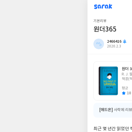
sarak
2466416
기본리뷰
원더365
2466416
작
2020.2.3
성
일
원더 3
글
R. J.
쓴
책콩(
이
평균
10 
[애드온]
사락에 리뷰
최근 몇 년간 읽었던 