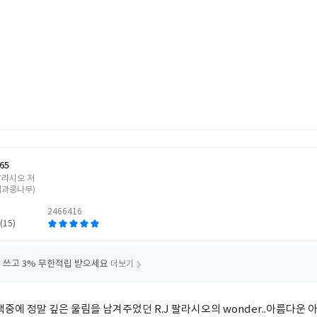
65
 팔라시오 저
책과콩나무)
2466416
(15)
 쓰고
3% 무한적립 받으세요
더보기
책중에 정말 깊은 울림을 남겨주었던 R.J 팔라시오의 wonder..아름다운 아