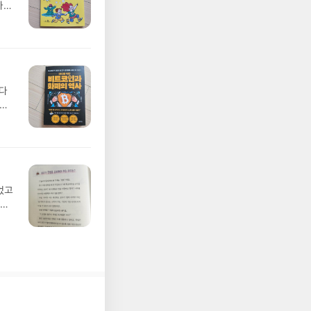
가야
일
이라
렇게
아
수학
안
된다
그런
저로
지
지게
각걸
해
대
상에
터화
구심
학
 어
보나
각해
었고
 해
 있
스를
읽고
기준
리가
부터
법재
있
 아
우리
인
서사
고
 책
알게
역
사회