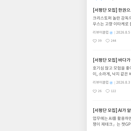
사에 대해 제대로 이해
는 어렵고 딱딱한 공부
말 훌륭한 경제 교과서
어요.읽고 나니 사회 
[서평단 모집] 한권
좋은 선생님은 책이 맞
크리스토퍼 놀란 감독의
작해서대한민국이 가장 
우스는 고향 이타케로 
권리를 주장하기 위해 지
다. 그리스 철학 전공
수 있는 다양한 내용들
별
리뷰어클럽
2026.8.5
어내, 고전이 낯선 독자
명
작
39
244
의 대서사시가 가장 읽
좋
댓
작
성
아
글
성
혜원 역출판사이화북스 예스
일
요
일
자 : 2026.08.13
주소/연락처를 업데이트 
[서평단 모집] 바다가
먼저 작성한 리뷰를 올려
호기심 많고 모험을 좋
글의 댓글로 신청해주세
이, 소라게, 낙지 같
도서/상품 발송- 도서
데, 과연 바다에 무슨
니다.- 주소/연락처에
별
리뷰어클럽
2026.8.3
보세요!바다가 사라졌다
명
작
리뷰 작성- 도서/상품을
26
122
6.08.03 ~ 2026.
좋
댓
작
성
내 미작성, 불성실한 리
아
글
성
데이트 : 신청 전 상품
일
럽은 개인의 감상이 포
요
일
기대평 댓글을 작성해주
해주세요!- '사락' 개
[서평단 모집] AI가
개설하지 않으셔도 됩니
업무에는 AI를 활용하면
처 (클릭 시 수정 가
쟁이 재테크』는 챗GP
될 수 있습니다(재발송 
다. 재무 진단부터 주식