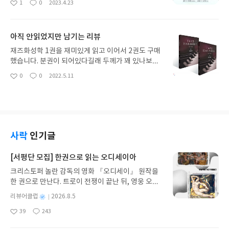
1
0
2023.4.23
좋
댓
작
배우는거 아닙니까. 영어로는 읽고 이해할 수 있는데
권 더 사고 싶은 책이다. 그래픽스 기초 이론을 간결
아
글
성
번역서로는 어차피 원서를 참고해야 하는 지경입니
하면서도 자세하게 설명하고 있고 문장도 아주 명료
요
일
다. 이럴줄 알았으면 그냥 원서 샀어요. 출판사에서
하여 이해하는데 단 한 번의 어려움도 없었다. 이 책
아직 안읽었지만 남기는 리뷰
번역 엉망인걸 알아서 그런건지 미리보기도 제공 안
이 특별한 이유는 여태까지 살면서 이렇게 모든 문장
하고 제품도 압축비닐포장으로 팔아서 읽어보고 살
이 의미있는 책은 처음이었다는 것이다. 쓸모없는 문
재즈화성학 1권을 재미있게 읽고 이어서 2권도 구매
수도 없었습니다. 번역을 안하고 그냥 영어단어 차용
장은 단 한 줄도 없이 유려하게 그래픽스 기초이론을
했습니다. 분권이 되어있다길래 두께가 꽤 있나보다
해도 되는 부분까지 어거지로 한글로 번역해놔서 역
단계적으로 설명하고 있고 그 흐름이 막힘없이 매우
했는데 1권이랑 비슷한 두께인 책을 두 권으로 나누
0
0
2022.5.11
으로 한글번역본이 영어로 뭘 번역해놓은건지 찾아
좋
댓
작
부드러워서 쉬지않고 단숨에 읽어내려간 책이다.컴
어 놨습니다. 아직 읽지 않았으니 나름의 합리적 이유
아
글
성
봐야 됩니다.끔찍하네요. 미리보기를 제공하던지 판
퓨터가 어떻게 3차원 공간을 모니터에 표현하는지
가 있겠거니 짐작은 해보지만 납득은 가지 않는 분권
요
일
매를 중단하던지 둘중 하나 하시는게 인간의 도리인
궁금한 사람들, 즉 그래픽스 이론을 처음 접하는 사람
입니다. 아무래도 자주 들고다니면서 열심히 하라는
것 같습니다.
들은 이 책을 꼭 읽어보라고 하고 싶다. 그래도 소문
뜻이겠거니 이해해보려 하지만 그럴꺼면 그냥 책의
은 내지 마십시오 품절되니까.책에 나오는 수학은 선
크기를 줄이고 가벼운 종이를 쓰는게 이치에 더 맞았
형대수 지식이 있다면 무리없이 읽을 수 있습니다. 선
을 것입니다. 두께가 1cm도 안되는 얇은 분권이 현
사락
인기글
형대수를 모르더라도 행렬연산을 할 줄 안다면 읽을
대 음악을 공부하는 우리나라 학생들의 연약한 근력
수 있으니 수학때문에 너무 부담갖지 않아도 됩니다.
을 반영한 것이라고 한다면 그 또한 매우 우려스러운
[서평단 모집] 한권으로 읽는 오디세이아
일입니다. 1권을 재미있게 읽어서 2권 또한 그러하리
크리스토퍼 놀란 감독의 영화 『오디세이』 원작을
라 생각하지만 두께가 몇cm는 되는 책들이 일반적
한 권으로 만난다. 트로이 전쟁이 끝난 뒤, 영웅 오디
인 공대출신으로서는 이런 얇은 분권은 납득이 가질
세우스는 고향 이타케로 돌아가기 위해 키클롭스, 마
않네요. 이정도면 그냥 분권없이 출간했어도 문제가
별
리뷰어클럽
2026.8.5
녀 키르케, 세이렌의 노래, 포세이돈의 분노를 헤쳐
없는 두께입니다. 아무쪼록 앞으로 읽으면서 분권의
명
작
39
243
나간다. 그리스 철학 전공자인 옮긴이가 호메로스의
이유를 알게 되었으면 하는 바람입니다.
좋
댓
작
성
아
글
성
방대한 24권 서사를 현대적이고 자연스러운 한국어
일
요
일