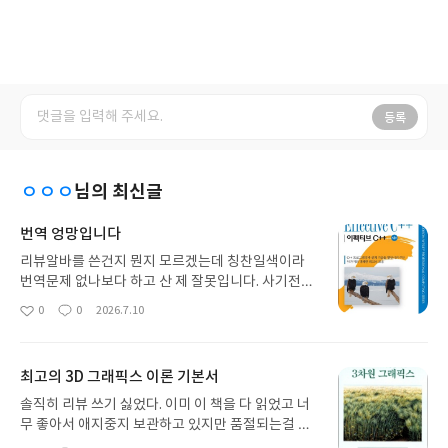
등록
ㅇㅇㅇ
님의 최신글
번역 엉망입니다
리뷰알바를 쓴건지 뭔지 모르겠는데 칭찬일색이라
번역문제 없나보다 하고 산 제 잘못입니다. 사기전에
번역본 평판이라도 검색해볼걸...Enum hack을 나
0
0
2026.7.10
좋
댓
작
열자 둔갑술이라는 기괴한 단어로 번역해놓은게 눈
아
글
성
에 띄어서 계속 살펴보니 구매를 후회하게 되었습니
요
일
다. 가독성을 평가하기 이전에 번역 자체가 엉망이에
최고의 3D 그래픽스 이론 기본서
요. 그냥 원서 사세요. 번역서 절대 추천 못합니다. 저
자가 쓴 책의 내용만 평가하면 좋은책이지만 번역서
솔직히 리뷰 쓰기 싫었다. 이미 이 책을 다 읽었고 너
가 좋은책이냐고 한다면 별 다섯개는 당연히 아니고
무 좋아서 애지중지 보관하고 있지만 품절되는걸 보
정말 잘 쳐줘야 별 한개입니다. 의사소통이 돼야 뭘
고싶진 않아서 그렇다. 여유만 된다면 소장용으로 한