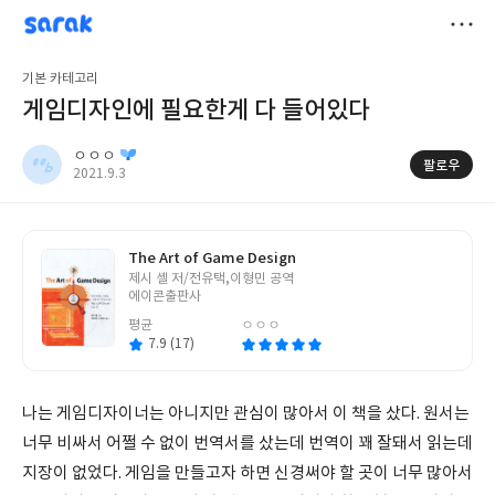
sarak
ㅇㅇㅇ
저
기본 카테고리
장
게임디자인에 필요한게 다 들어있다
ㅇㅇㅇ
팔로우
작
2021.9.3
성
일
The Art of Game Design
글
제시 셸 저/전유택,이형민 공역
쓴
에이콘출판사
이
평균
ㅇㅇㅇ
7.9 (17)
나는 게임디자이너는 아니지만 관심이 많아서 이 책을 샀다. 원서는
너무 비싸서 어쩔 수 없이 번역서를 샀는데 번역이 꽤 잘돼서 읽는데
지장이 없었다. 게임을 만들고자 하면 신경써야 할 곳이 너무 많아서