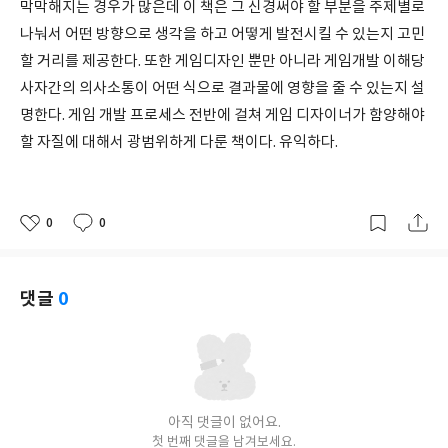
막막해지는 경우가 많은데 이 책은 그 신경써야 할 부분을 주제별로
나눠서 어떤 방향으로 생각을 하고 어떻게 발전시킬 수 있는지 고민
할 거리를 제공한다. 또한 게임디자인 뿐만 아니라 게임개발 이해당
사자간의 의사소통이 어떤 식으로 결과물에 영향을 줄 수 있는지 설
명한다. 게임 개발 프로세스 전반에 걸쳐 게임 디자이너가 함양해야
할 자질에 대해서 광범위하게 다룬 책이다. 유익하다.
0
0
좋
댓
작
아
글
성
요
일
댓글
0
아직 댓글이 없어요.
첫 번째 댓글을 남겨보세요.