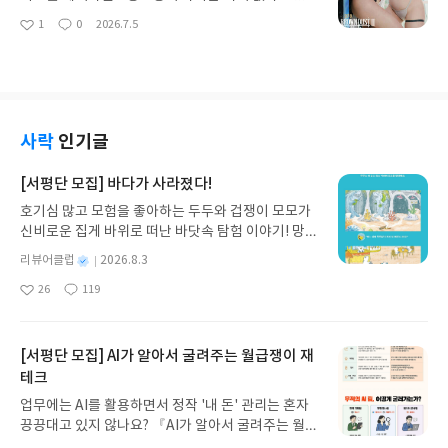
운더스트2 외에 여러 기사나 여러 사진들이 많이 게
1
0
2026.7.5
좋
댓
작
재되어 있으나 눈에 들어오는건 그다지 없었다.브라
아
글
성
운더스트2 목적으로 산다면 기대와 아쉬움이 공존하
요
일
지 않을까 싶다.
사락
인기글
[서평단 모집] 바다가 사라졌다!
호기심 많고 모험을 좋아하는 두두와 겁쟁이 모모가
신비로운 집게 바위로 떠난 바닷속 탐험 이야기! 망둥
이, 소라게, 낙지 같은 바다 친구들과 신나게 놀던 중
별
리뷰어클럽
2026.8.3
갑자기 거대해진 집게 바위의 비밀을 마주하게 되는
명
작
26
119
데, 과연 바다에 무슨 일이 벌어진 걸까요? 상상력을
좋
댓
작
성
아
글
성
자극하는 환상적인 해양 모험 동화 속으로 풍덩 빠져
일
요
일
보세요!바다가 사라졌다!글쓴이서휘 글출판사풀
빛 예스24 바로가기 닫기모집인원 : 20명신청기간 :
[서평단 모집] AI가 알아서 굴려주는 월급쟁이 재
2026.08.03 ~ 2026.08.07발표일자 : 2026.08.13리
테크
뷰 작성기한 : 도서/상품 받고 2주 이내 ▶ 주소/연락
업무에는 AI를 활용하면서 정작 '내 돈' 관리는 혼자
처 업데이트 : 신청 전 상품 받으실 주소/연락처를 업
끙끙대고 있지 않나요? 『AI가 알아서 굴려주는 월급
데이트 해주세요! (선정 후 수정 불가)▶ 서평단 신청
쟁이 재테크』는 챗GPT·클로드·제미나이·퍼플렉시