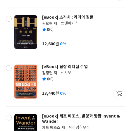
격
[eBook] 초격차 : 리더의 질문
권오현 저
쌤앤파커스
글
평
0
(0)
쓴
출
균
이
판
사
12,600
0%
원
가
격
[eBook] 팀장 리더십 수업
김정현 저
센시오
글
평
0
(0)
쓴
출
균
이
판
사
13,440
0%
원
가
격
[eBook] 제프 베조스, 발명과 방황 Invent &
Wander
제프 베조스 저
위즈덤하우스
글