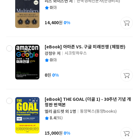
리즈 와이즈먼 저
한국경제신문사(한경비피)
글
평
0
(0)
쓴
출
균
이
판
사
14,400
0%
원
가
격
[eBook] 아마존 VS. 구글 미래전쟁 (체험판)
강정우 저
시크릿하우스
글
평
0
(0)
쓴
출
균
이
판
사
0
0%
원
가
격
[eBook] THE GOAL (더골 1) - 30주년 기념 개
정판 번역본
엘리 골드렛 외 1명
동양북스(동양books)
글
평
8.4
(91)
쓴
출
균
이
판
사
15,000
0%
원
가