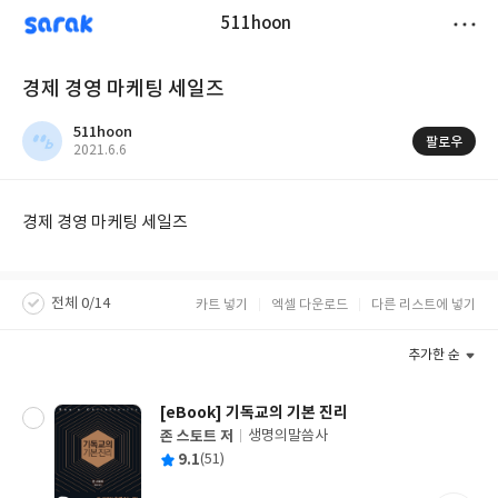
sarak
511hoon
저
경제 경영 마케팅 세일즈
장
511hoon
팔로우
작
2021.6.6
성
일
경제 경영 마케팅 세일즈
전체 0/14
카트 넣기
엑셀 다운로드
다른 리스트에 넣기
추가한 순
[eBook] 기독교의 기본 진리
존 스토트 저
생명의말씀사
글
평
9.1
(51)
쓴
출
균
이
판