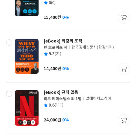
평
0
(0)
쓴
출
균
이
판
사
15,400
0%
원
가
격
[eBook] 최강의 조직
벤 호로위츠 저
한국경제신문사(한경비피)
글
평
9.3
(21)
쓴
출
균
이
판
사
14,400
0%
원
가
격
[eBook] 규칙 없음
리드 헤이스팅스 외 1명
알에이치코리아
글
평
8.6
(111)
쓴
출
균
이
판
사
24,000
0%
원
가
격