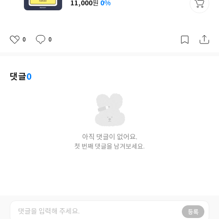
11,000
0%
원
가
격
0
0
좋
댓
작
아
글
성
요
일
댓글
0
아직 댓글이 없어요.
첫 번째 댓글을 남겨보세요.
등록