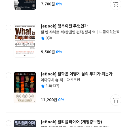
사
7,700
0%
원
가
격
[eBook] 행복이란 무엇인가
탈 벤 샤하르 저/왕옌밍 편/김정자 역
느낌이있는책
글
평
0
(0)
쓴
출
균
이
판
사
9,500
0%
원
가
격
[eBook] 철학은 어떻게 삶의 무기가 되는가
야마구치 슈 저
다산초당
글
평
8.8
(437)
쓴
출
균
이
판
사
11,200
0%
원
가
격
[eBook] 멀티플라이어 (개정증보판)