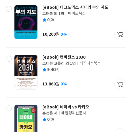
[eBook] 테크노믹스 시대의 부의 지도
고태봉 외 1명
메이트북스
글
평
0
(0)
쓴
출
균
이
판
사
10,200
0%
원
가
격
[eBook] 컨버전스 2030
스티븐 코틀러 외 1명
비즈니스북스
글
평
9.4
(34)
쓴
출
균
이
판
사
13,860
0%
원
가
격
[eBook] 네이버 vs 카카오
홍성용 저
매일경제신문사
글
평
0
(0)
쓴
출
균
이
판
사