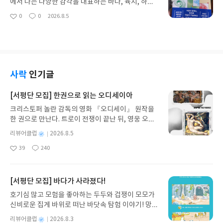
변화가 어떤 방식으로 반복되는지를 이해하고 있었
에서 나는 다양한 감각을 대표하는 바다, 육지, 하늘
표가 쏘아 올린 고객경영 메시지(파트3) 등을 통해
다. - '들어가며' 중에서책의 저자 이형준은 경제사 전
의 생물종을 선택했다. 귀신고기는 칠흑 같은 심해에
0
0
2026.8.5
수많은 경영전략 중에서 경영관리 기법, 구체적으론
좋
댓
작
문 사이트 <팡쇠르> 운영자로 역사적 맥락을 통해 오
서 빛을 감지하는 기묘한 능력이 있고, 별코두더쥐는
아
글
성
기업 경영의 성과평가 방법론에 대해서만 논의한다.
늘날의 금융.정책/산업/시장 소식을 풀어낸다. 학교
빛이 없는 땅굴을 촉각으로 헤쳐나간다. 달빛조자 없
요
일
이를테면 저자는 경영 성과평가 자체가 일종의 경영
교육 현장에서 글과 텍스트를 가르치는 교사로 지내
는 밤, 수컷 큰공작나방은 수 킬로미터 밖에 있는 암
전략이라고 생각한다.그렇다. 기업 경영 현장에 종사
며 세상을 읽어내는 힘인 문해력의 중요성을 절감, 이
컷을 후각으로 찾아낸다. 이들의 비범한 감각은 우리
했거나(또는 근무 중이거나) 지금 경영학을 배우고
는 인문학적 연구로 이어졌다. 특히 역사가 반복되듯
에게 차이보다 공통점이 더 많음을 일깨운다. - '서문'
있는 경영학도라면 모두 기억할 만한 유명한 피터 드
경제 분야 역시 인간사의 동일한 현상이 되풀이된다
중에서책의 저자 재키 히긴스는 옥스퍼드대학교에서
사락
인기글
러커의 명언 "측정할 수 없으면 관리할 수 없다"는 말
는 점에 주목하여 경제 서사를 분석하기 시작했다.총
석사학위를 받았으며, 세계적인 석학 리처드 도킨스
과 같은 맥락인 셈이다. 1970년대 중후반반 나의 대
5부로 구성된 책은 돈은 단순하게 움직인다(1부), 패
밑에서 수학했다. '옥스퍼드 사이언티픽 필름'에서
[서평단 모집] 한권으로 읽는 오디세이아
학시절엔 '계량 경영학'이란 강의 과목이 개설되었
권은 시스템을 만드는 힘(2부0, 부의 주인은 항상 바
근무하며 약 10년 동안 BBC, PBS노바, 채널4, 내셔
다. 평소 수치로 표현할 수 없다면 그 이론이나 해설
크리스토퍼 놀란 감독의 영화 『오디세이』 원작을
뀐다(3부), 위기는 언제나 예고를 보낸다(4부), 지금
널지오그래픽, 디스커버리채널 등에서 방영된 야생
은 뜬구름 잡는 잡소리일 뿐이라는 태도를 견지했던
한 권으로 만난다. 트로이 전쟁이 끝난 뒤, 영웅 오디
우리 앞에서 반복되는 역사(5부) 등을 통해 지금 벌
동물 다큐멘터리를 제작했다. 이후 BBC의 과학 부서
나에겐 딱 어울리는 강의였다. 이 강의는 유학파 교수
세우스는 고향 이타케로 돌아가기 위해 키클롭스, 마
어지는 변화가 어떤 의미를 가지는지, 세상이 어느 방
로 이직, <호라이즌> 시리즈를 비롯해 다양한 분야의
별
리뷰어클럽
2026.8.5
가 개설했는데, 관련 원서를 읽도록 하려고 리포트 제
녀 키르케, 세이렌의 노래, 포세이돈의 분노를 헤쳐
향으로 움직이고 있는지를 이해하게 해준다.화폐는
다큐멘터리 영화를 연출/제작해오고 있다. 이 책은
명
작
출 과제가 제법 많았다. 이에 필요한 원서를 읽으려고
39
240
나간다. 그리스 철학 전공자인 옮긴이가 호메로스의
어떻게 세상을 하나로 연결했는가금속은 쉽게 썩지
그의 첫 과학서다.총 12편으로 구성된 책은 공작사마
좋
댓
작
성
종로서적을 뻔질나게 들락거렸던 추억마저 떠오른
아
글
성
방대한 24권 서사를 현대적이고 자연스러운 한국어
않았고 오래 보관할 수 있었다. 작은 부피에 높은 가
귀새우와 비밀스러운 인간의 색각, 귀신고기가 재조
일
요
일
다. 이 공부는 이후 나의 경영자 시절에 유익한 밑거
로 풀어내, 고전이 낯선 독자도 이야기의 흐름을 놓치
치를 담을 수 있었으며 필요할 때 나누어 사용하기도
명하는 인간의 야간시, 큰회색올빼미가 들려준 인
름이 되었음을 고백한다.고객은 기업의 자산이다상
지 않고 끝까지 읽을 수 있다. 3천 년을 이어 온 귀향
쉬웠다. 특히 금과 은은 희소성이 적절했고 많은 지역
[서평단 모집] 바다가 사라졌다!
간 청각의 가능성, 별코두더쥐가 드러낸 인간 촉각의
고 출신인 나는 재무제표에 대한 내용에 대해선 비교
과 모험의 대서사시가 가장 읽기 편한 번역으로 새롭
에서 가치 있는 물건으로 인정받고 있었다. 자연스럽
잠재력, 흡혈박쥐가 밝힌 인간의 쾌감과 통증, 골리
호기심 많고 모험을 좋아하는 두두와 겁쟁이 모모가
적 해박한 편이다. 그런데, 저자는 '고객제표'란 용어
게 펼쳐진다.한권으로 읽는 오디세이아글쓴이호메로
게 금속은 화폐로 사용되기 시작했다. 하지만 초기엔
앗메기가 넓혀준 인간 미각의 이해, 블러드하운드가
신비로운 집게 바위로 떠난 바닷속 탐험 이야기! 망둥
를 사용하고 있다. 이는 어떤 개념일까? 기업의 경영
스 저/육혜원 역출판사이화북스 예스24 바로가기 닫
금속 덩어리를 거래 때마다 무게와 순도를 확인해야
알려준 인간 후각의 역량, 큰공작나방과 페로몬/인간
이, 소라게, 낙지 같은 바다 친구들과 신나게 놀던 중
성과를 창출하는 원천이 고객이란 점에 착안해서 고
기모집인원 : 5명신청기간 : 2026.08.05 ~ 2026.08.
했다. 거래가 많아질수록 비효율적이었다. 동전이 등
별
리뷰어클럽
2026.8.3
의 욕망감각, 치타와 함께 내달린 인간의 균형감각 연