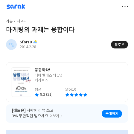
sarak
5for10
저
기본 카테고리
장
마케팅의 과제는 융합이다
5for10
팔로우
작
2014.2.28
성
일
융합하라!
글
레이 벨레즈 외 1명
쓴
베가북스
이
평균
5for10
8.2 (21)
[애드온]
사락에 리뷰 쓰고
구매하기
3% 무한적립 받으세요
더보기