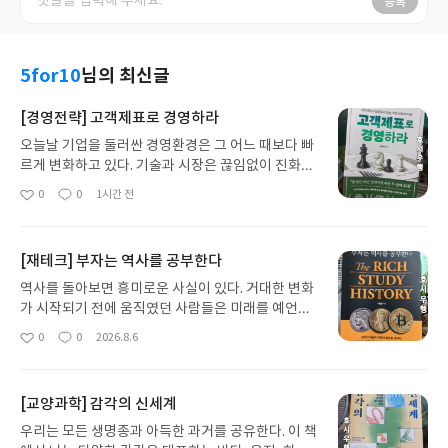
등록
5for10
님의 최신글
[경영전략] 고객제표로 경영하라
오늘날 기업을 둘러싼 경영환경은 그 어느 때보다 빠
르게 변화하고 있다. 기술과 시장은 끊임없이 진화하
고 있으며, 기업의 경쟁력 또한 제품과 생산 중심에서
0
0
1시간 전
좋
댓
작
고객 중심으로 빠르게 이동하고 있다. 이제 기업의 지
아
글
성
속가능한 성장은 얼마나 많은 고객을 확보했는가보
요
일
다 어떤 고객을 확보하고 유지하며 함께 성장하고 있
[재테크] 부자는 역사를 공부한다
는가에 의해 좌우되는 시대가 되었다. - '추천의
말'(최정일, 한국경영학회 회장)중에서책의 저자 김
역사를 돌아보면 흥미로운 사실이 있다. 거대한 변화
형수는 한성대학교 교수로 재직하고 있으며, 고객제
가 시작되기 전에 움직였던 사람들은 미래를 예언한
표 사업단의 사업단장과 (사)한국CRM/디지털마케
것이 아니라 과거를 이해한 사람들이었다는 점이다.
0
0
2026.8.6
좋
댓
작
팅협회 협회장도 함께 역임하고 있다. 25년 이상 기
산업혁명이 시작되기 전 철도와 공업의 가능성을 본
아
글
성
업의 CRM과 고객전략 분야의 프로젝트와 자문을 수
사람들, 미국이 세계 최강국이 되기 전 달러의 잠재력
요
일
행했다. 현재에도 컨설팅, 강연, 사외이사 등의 활동
을 알아본 사람들, 인터넷이 세상을 바꾸기 전 반도체
[교양과학] 감각의 신세계
으로 기업 경영에 직접적인 지원활동을 전개하고 있
와 네트워크 산업의 중요성을 이해한 사람들이 있었
다.총 3개 파트로 구성된 책은 재무제표와 고객제표
다. 그들은 특별한 능력으로 미래를 본 것이 아니라
우리는 모든 생명종과 아득한 과거를 공유한다. 이 책
(파트1), 고객제표의 원리와통찰력(파트2), 고객제