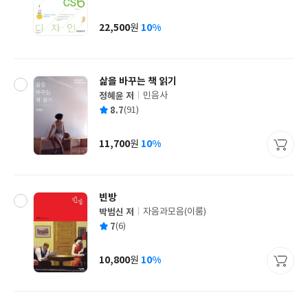
균
이
판
사
22,500
10%
원
가
격
삶을 바꾸는 책 읽기
정혜윤 저
민음사
글
평
8.7
(91)
쓴
출
균
이
판
사
11,700
10%
원
가
격
빈방
박범신 저
자음과모음(이룸)
글
평
7
(6)
쓴
출
균
이
판
사
10,800
10%
원
가
격