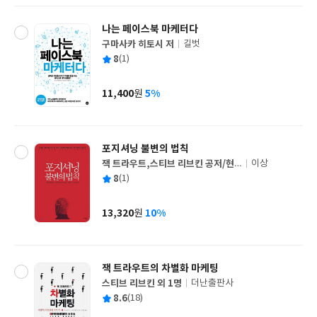
나는 페이스북 마케터다
구마사카 히토시 저
길벗
글
평
8
(1)
쓴
출
균
이
판
사
11,400
5%
원
가
격
포지셔닝 불변의 법칙
잭 트라우트,스티브 리브킨 공저/현
이상
글
용진,이기헌 공역
평
8
(1)
쓴
출
균
이
판
사
13,320
10%
원
가
격
잭 트라우트의 차별화 마케팅
스티브 리브킨 외 1명
더난출판사
글
평
8.6
(18)
쓴
출
균
이
판