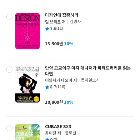
격
디자인에 집중하라
팀 브라운 저
김영사
글
평
7.6
(11)
쓴
출
균
이
판
사
13,500
10%
원
가
격
만약 고교야구 여자 매니저가 피터드러커를 읽는
다면
이와사키 나쓰미 저
동아일보사
글
평
8.7
(118)
쓴
출
균
이
판
사
10,800
10%
원
가
격
CUBASE SX3
최이진 저
글로벌
글
평
0
(0)