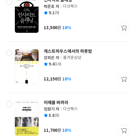
인사이트 플래닝
박준호 저
다산북스
글
평
9.1
(9)
쓴
출
균
이
판
사
13,500
10%
원
가
격
게스트하우스에서의 하룻밤
강희은 저
즐거운상상
글
평
9.4
(10)
쓴
출
균
이
판
사
12,150
10%
원
가
격
어제를 버려라
임원기 저
다산북스
글
평
8.8
(8)
쓴
출
균
이
판
사
11,700
10%
원
가