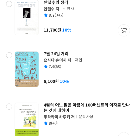
안철수의 생각
안철수 저
김영사
글
평
8.7
(342)
쓴
출
균
이
판
사
11,700
10%
원
가
격
7월 24일 거리
요시다 슈이치 저
재인
글
평
7.6
(60)
쓴
출
균
이
판
사
8,100
10%
원
가
격
4월의 어느 맑은 아침에 100퍼센트의 여자를 만나
는 것에 대하여
무라카미 하루키 저
문학사상
글
평
8
(40)
쓴
출
균
이
판
사