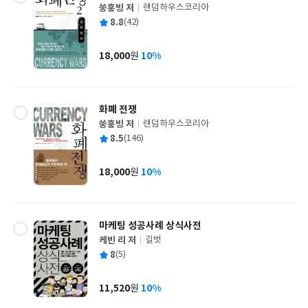
쑹훙빙 저
랜덤하우스코리아
글
평
8.8
(42)
쓴
출
균
이
판
사
18,000
10%
원
가
격
화폐 전쟁
쑹훙빙 저
랜덤하우스코리아
글
평
8.5
(146)
쓴
출
균
이
판
사
18,000
10%
원
가
격
마케팅 성공사례 상식사전
케빈 리 저
길벗
글
평
8
(5)
쓴
출
균
이
판
사
11,520
10%
원
가