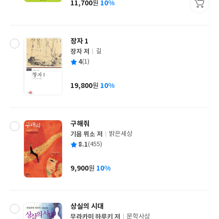
11,700
10%
원
가
격
장자 1
장자 저
길
글
평
4
(1)
쓴
출
균
이
판
사
19,800
10%
원
가
격
구해줘
기욤 뮈소 저
밝은세상
글
평
8.1
(455)
쓴
출
균
이
판
사
9,900
10%
원
가
격
상실의 시대
무라카미 하루키 저
문학사상