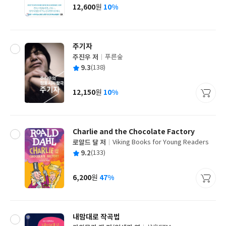
사
12,600
10%
원
가
격
주기자
주진우 저
푸른숲
글
평
9.3
(138)
쓴
출
균
이
판
사
12,150
10%
원
가
격
Charlie and the Chocolate Factory
로알드 달 저
Viking Books for Young Readers
글
평
9.2
(133)
쓴
출
균
이
판
사
6,200
47%
원
가
격
내맘대로 작곡법