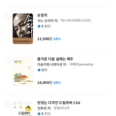
격
손정의
사노 신이치 저
럭스미디어(럭스키즈)
글
평
8.3
(6)
쓴
출
균
이
판
사
13,500
10%
원
가
격
즐거운 다음 설레는 제주
다음커뮤니케이션 저
아메바(amoeba)
글
평
0
(0)
쓴
출
균
이
판
사
16,650
10%
원
가
격
맛있는 디자인 드림위버 CS6
임화연 저
한빛미디어
글
평
8.7
(3)
쓴
출