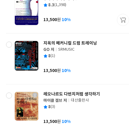
글
평
8.3
(1,398)
쓴
출
균
이
판
사
13,500
10%
원
가
격
지옥의 메커니컬 드럼 트레이닝
GO 저
SRMUSIC
글
평
8
(1)
쓴
출
균
이
판
사
13,500
10%
원
가
격
레오나르도 다빈치처럼 생각하기
마이클 겔브 저
대산출판사
글
평
8
(3)
쓴
출
균
이
판
사
13,500
10%
원
가
격