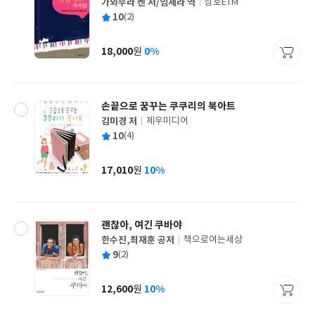
가와무라 켄 저/임세라 역
삼호ETM
글
평
10
(2)
쓴
출
균
이
판
사
18,000
0%
원
가
격
손끝으로 꿈꾸는 쿠쿠리의 북아트
김미경 저
제우미디어
글
평
10
(4)
쓴
출
균
이
판
사
17,010
10%
원
가
격
괜찮아, 여긴 쿠바야
한수진,최재훈 공저
책으로여는세상
글
평
9
(2)
쓴
출
균
이
판
사
12,600
10%
원
가
격