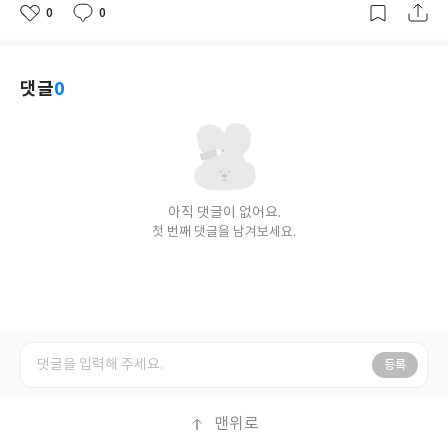
0
0
좋
댓
작
아
글
성
요
일
댓글
0
아직 댓글이 없어요.
첫 번째 댓글을 남겨보세요.
등록
맨위로