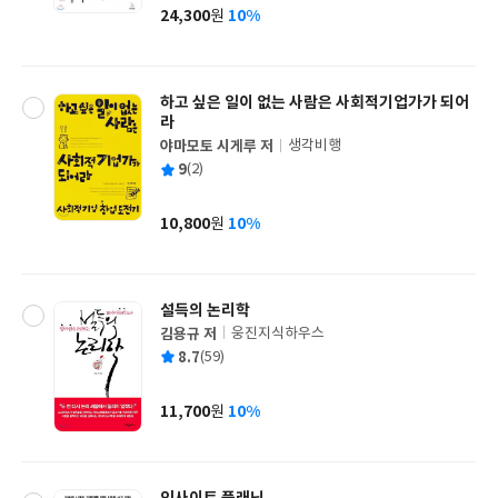
사
24,300
10%
원
가
격
하고 싶은 일이 없는 사람은 사회적기업가가 되어
라
야마모토 시게루 저
생각비행
글
평
9
(2)
쓴
출
균
이
판
사
10,800
10%
원
가
격
설득의 논리학
김용규 저
웅진지식하우스
글
평
8.7
(59)
쓴
출
균
이
판
사
11,700
10%
원
가
격