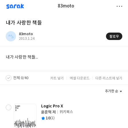
sarak
83moto
저
내가 사랑한 책들
장
83moto
팔로우
작
2013.1.24
성
일
내가 사랑한 책들...
전체 0/40
카트 넣기
엑셀 다운로드
다른 리스트에 넣기
추가한 순
Logic Pro X
윤준혁 저
위키북스
글
평
10
(1)
쓴
출
균
이
판