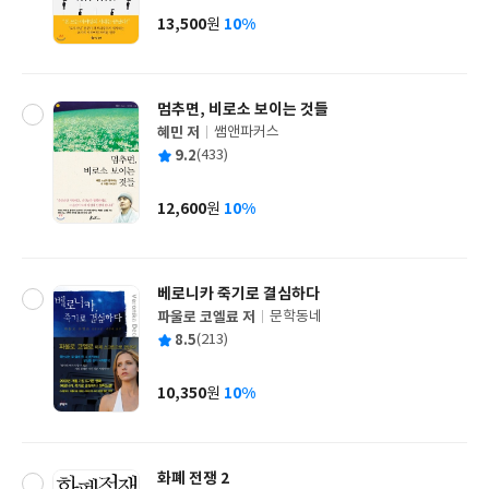
사
13,500
10%
원
가
격
멈추면, 비로소 보이는 것들
혜민 저
쌤앤파커스
글
평
9.2
(433)
쓴
출
균
이
판
사
12,600
10%
원
가
격
베로니카 죽기로 결심하다
파울로 코엘료 저
문학동네
글
평
8.5
(213)
쓴
출
균
이
판
사
10,350
10%
원
가
격
화폐 전쟁 2