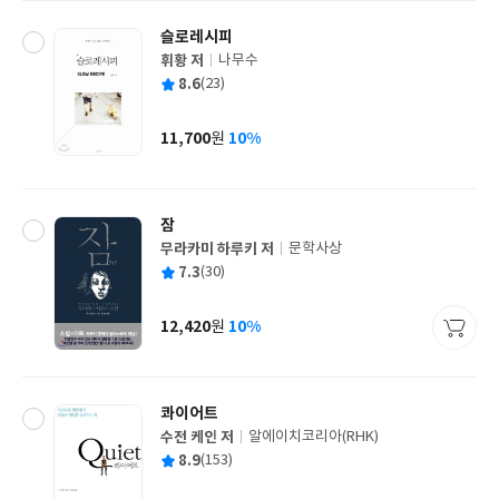
슬로레시피
휘황 저
나무수
글
평
8.6
(23)
쓴
출
균
이
판
사
11,700
10%
원
가
격
잠
무라카미 하루키 저
문학사상
글
평
7.3
(30)
쓴
출
균
이
판
사
12,420
10%
원
가
격
콰이어트
수전 케인 저
알에이치코리아(RHK)
글
평
8.9
(153)
쓴
출
균
이
판