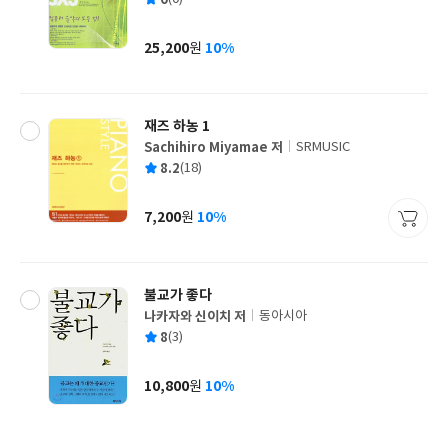
쓴
출
균
이
판
사
25,200
10%
원
가
격
재즈 하농 1
Sachihiro Miyamae 저
SRMUSIC
글
평
8.2
(18)
쓴
출
균
이
판
사
7,200
10%
원
가
격
불교가 좋다
나카자와 신이치 저
동아시아
글
평
8
(3)
쓴
출
균
이
판
사
10,800
10%
원
가
격