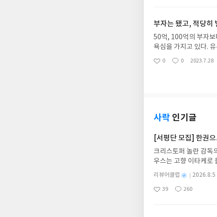
아
글
성
꽤 매력적인 분야로 여겨진다. 게다가 리모델링 부분도 세입자가 직접 본인의 장
요
일
미고 들어오기에 임대인이 신경쓸 부분이 적다. 책
부자는 됐고, 적당히 
는 분야로 쉽게쉽게 정
50억, 100억의 부
욕심을 가지고 있다. 유투브나 책을 보면 누구는 이렇게 해서 얼마를 벌어 경제적 자유를 얻어 은퇴를 했다
는 얘기들이 많이 쏟아
0
0
2023.7.28
좋
댓
작
런 류의 책이 잘 맞는다고 느껴진다. 월급 외의 여윳돈을 이용해 투
아
글
성
금은 여유로운 생활을 
요
일
사락
인기글
[서평단 모집] 한권
크리스토퍼 놀란 감독의
우스는 고향 이타케로 
다. 그리스 철학 전공
별
리뷰어클럽
2026.8.5
어내, 고전이 낯선 독자
명
작
39
260
의 대서사시가 가장 읽
좋
댓
작
성
아
글
성
혜원 역출판사이화북스 예스
일
요
일
자 : 2026.08.13