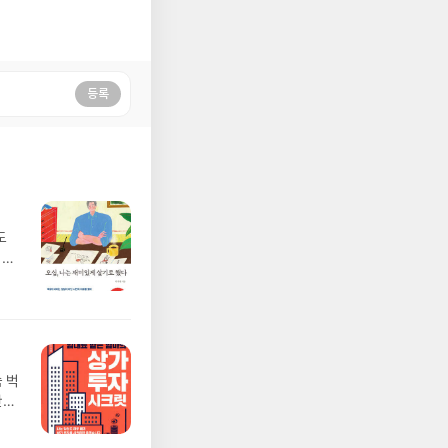
등록
도
 산
워서
다.
라