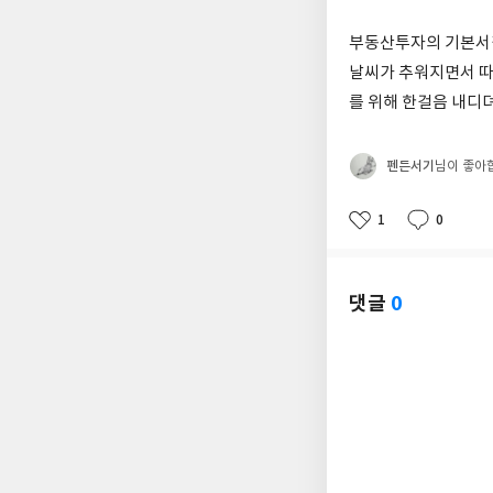
부동산투자의 기본서같
날씨가 추워지면서 따
를 위해 한걸음 내디
펜든서기
님이 좋아
1
0
좋
댓
작
아
글
성
요
일
댓글
0