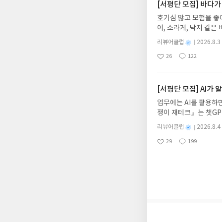
주소/연락처를 업데이트 
[서평단 모집] 바다가
먼저 작성한 리뷰를 올려
호기심 많고 모험을 좋
글의 댓글로 신청해주세
이, 소라게, 낙지 같
도서/상품 발송- 도서
데, 과연 바다에 무슨
니다.- 주소/연락처에
별
리뷰어클럽
2026.8.3
보세요!바다가 사라졌다
명
작
리뷰 작성- 도서/상품을
26
122
6.08.03 ~ 2026.
좋
댓
작
성
내 미작성, 불성실한 리
아
글
성
데이트 : 신청 전 상품
일
럽은 개인의 감상이 포
요
일
기대평 댓글을 작성해주
해주세요!- '사락' 개
[서평단 모집] AI가
개설하지 않으셔도 됩니
업무에는 AI를 활용하면
처 (클릭 시 수정 가
쟁이 재테크』는 챗GP
될 수 있습니다(재발송 
다. 재무 진단부터 주식
스트가 아닌 '리뷰'로 
별
리뷰어클럽
2026.8.4
차 재무 전문가의 맞춤
명
작
서 제외될 수 있습니다
29
199
던지는 사람이 돈을 법
좋
댓
작
성
아
글
성
알아서 굴려주는 월급쟁
일
요
일
신청기간 : 2026.08.0
주소/연락처 업데이트 :
평단 신청 방법 : 기
신청 전, 꼭 확인해주세요
개편되어 별도로 개설하
보상의 주소/연락처 (