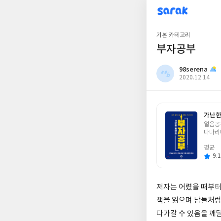
sarak
98serena
기본 카테고리
부자공부
98serena
작
2020.12.14
성
일
가난한
글
얼음공
쓴
다다리
이
평균
9.1
저자는 어렸을 때부터
책을 읽으며 남들처럼
다가갈 수 있음을 깨