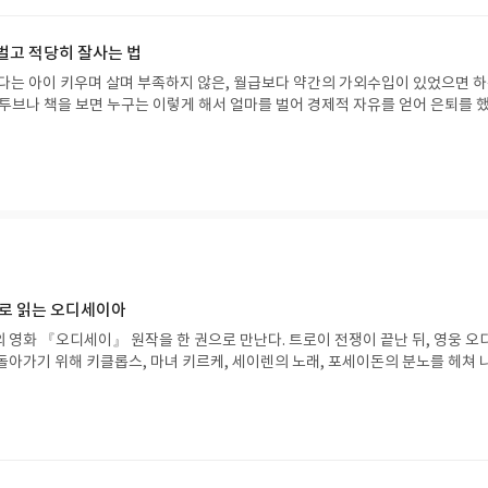
사 종목에 맞추어 직접 꾸
 저자는 여성분으로 본인도 해 보았기에 누구나 할수 있
벌고 적당히 잘사는 법
보를 알려주신다.
자보다는 아이 키우며 살며 부족하지 않은, 월급보다 약간의 가외수입이 있었으면 
지고 있지만, 안다고 해도 쉽게 따라갈 수 없고 그만한 배포가 있지 않은 나로써는
자 상황에 맞게 투자하여 지금보다는 조
하고자 한다.
으로 읽는 오디세이아
 영화 『오디세이』 원작을 한 권으로 만난다. 트로이 전쟁이 끝난 뒤, 영웅 오
돌아가기 위해 키클롭스, 마녀 키르케, 세이렌의 노래, 포세이돈의 분노를 헤쳐 
자인 옮긴이가 호메로스의 방대한 24권 서사를 현대적이고 자연스러운 한국어로 
도 이야기의 흐름을 놓치지 않고 끝까지 읽을 수 있다. 3천 년을 이어 온 귀향과
기 편한 번역으로 새롭게 펼쳐진다.한권으로 읽는 오디세이아글쓴이호메로스 저
24 바로가기 닫기모집인원 : 5명신청기간 : 2026.08.05 ~ 2026.08.09
리뷰 작성기한 : 도서/상품 받고 2주 이내 ▶ 주소/연락처 업데이트 : 신청 전 상품 받으