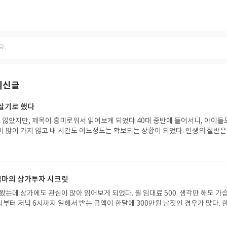
최신글
 살기로 했다
되지 않았지만, 제목이 흥미로워서 읽어보게 되었다.40대 중반에 들어서니, 아이들
이 많이 가지 않고 내 시간도 어느정도는 확보되는 상황이 되었다. 인생의 절반은
지금보다 여유있고 시간과 경험을 즐기며 살고 싶다.여지껏 해보지 못한 것. 두려
다른사람들의 이목때문에 나서지 못한 것들.남은 인생에서는 이런것들을 해보고 싶
 재미있게 살고, 묘비에 이번생은 여기까지 재밌게 살다 갑니다. 라고 쓰고 싶다.
 엄마의 상가투자 시크릿
도 관심이 많아 읽어보게 되었다. 월 임대료 500. 생각만 해도 가슴 벅
활할 수 있는 금액이다. 주택투자는 보통 전세를 끼고 세입자를 구했
익을 구하는 경우가 많은데, 상가는 구입과 즉시 월세를 받는 시스템이 대부분이