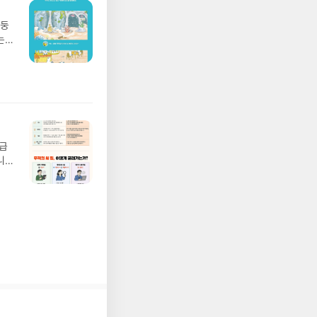
요!
 이
망둥
 ▶
는
발송됩
져
 ▶
02
기간
 업
어클
 :
 확인
도로
연락
월급
누락
니
(포
20년
정에
문을
I가
5명
 ▶
 서
 ※
로
정
되거