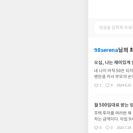
98serena
님의 
오십, 나는 재미있게
내 나이 아직 50은 
왠만큼 커서 부모의 손
지금, 나머지 인생은 
1
0
2024.6.25
좋
댓
작
용기 내지 못한 것. 
아
글
성
언제 갈지 모르는 인생.
요
일
월 500임대료 받는
주택 투자를 여러번 해 봤는데 상가에
차는 금액이다. 아침 9시부터 저녁 6시까지 일해서 받는 금액이 한달에 300만원 남짓인 경우가 많다. 한달
에 500을 번다면 일을 하지 않고도 생
0
0
2023.7.28
좋
댓
작
다가 집을 팔때 양도차