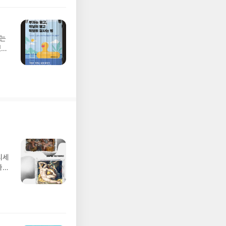
하는
 이
디세
나간
풀
 모험
/육
발표일
실