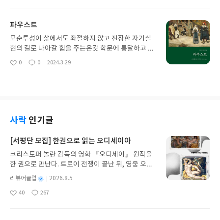
아
글
성
악민가 나타나 솔깃한 제안을 한다.
요
일
파우스트
모순투성이 삶에서도 좌절하지 않고 진장한 자기실
현의 길로 나아갈 힘을 주는온갖 학문에 통달하고 마
법까지 익혔지만, 자신의 능력에 한계를 느껴 절망한
0
0
2024.3.29
좋
댓
작
노학자 파우스트이런 그 앞에 메피스토펠레스라는
아
글
성
악민가 나타나 솔깃한 제안을 한다.
요
일
사락
인기글
[서평단 모집] 한권으로 읽는 오디세이아
크리스토퍼 놀란 감독의 영화 『오디세이』 원작을
한 권으로 만난다. 트로이 전쟁이 끝난 뒤, 영웅 오디
세우스는 고향 이타케로 돌아가기 위해 키클롭스, 마
별
리뷰어클럽
2026.8.5
녀 키르케, 세이렌의 노래, 포세이돈의 분노를 헤쳐
명
작
40
267
나간다. 그리스 철학 전공자인 옮긴이가 호메로스의
좋
댓
작
성
아
글
성
방대한 24권 서사를 현대적이고 자연스러운 한국어
일
요
일
로 풀어내, 고전이 낯선 독자도 이야기의 흐름을 놓치