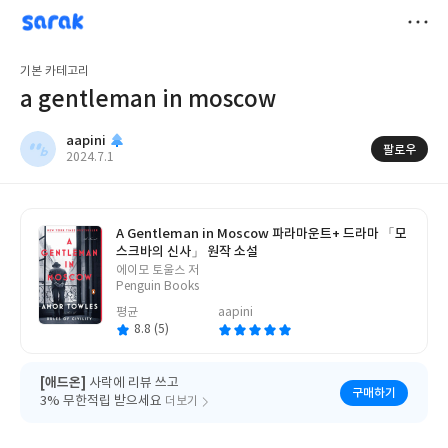
sarak
aapini
저
기본 카테고리
장
a gentleman in moscow
aapini
팔로우
작
2024.7.1
성
일
A Gentleman in Moscow 파라마운트+ 드라마 「모
스크바의 신사」 원작 소설
글
에이모 토울스 저
쓴
Penguin Books
이
평균
aapini
8.8 (5)
[애드온]
사락에 리뷰 쓰고
구매하기
3% 무한적립 받으세요
더보기