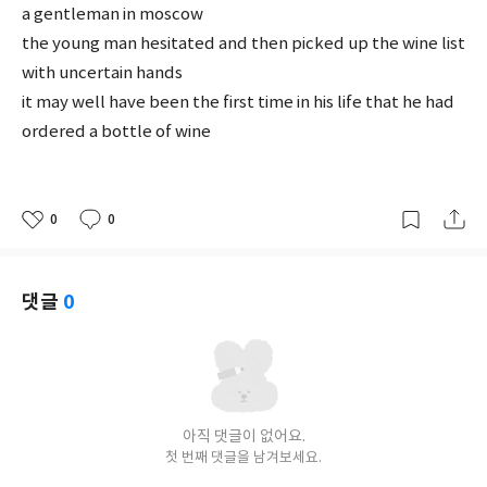
a gentleman in moscow
the young man hesitated and then picked up the wine list
with uncertain hands
it may well have been the first time in his life that he had
ordered a bottle of wine
0
0
좋
댓
작
아
글
성
요
일
댓글
0
아직 댓글이 없어요.
첫 번째 댓글을 남겨보세요.