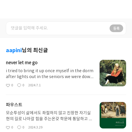
등록
aapini
님의 최신글
never let me go
i tried to bring it up once myself in the dorm
after lights out in the seniors we were down
to six per dormso it was just our little group
0
0
2024.7.1
좋
댓
작
and we often had our mostintimate convers
아
글
성
ations lying the dark before we fell asleep
요
일
파우스트
모순투성이 삶에서도 좌절하지 않고 진장한 자기실
현의 길로 나아갈 힘을 주는온갖 학문에 통달하고 마
법까지 익혔지만, 자신의 능력에 한계를 느껴 절망한
0
0
2024.3.29
좋
댓
작
노학자 파우스트이런 그 앞에 메피스토펠레스라는