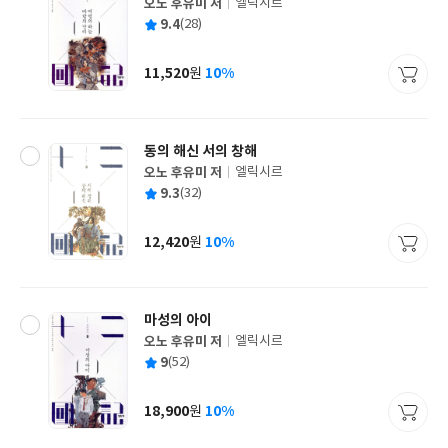
오노 후유미 저
엘릭시르
글
평
9.4
(28)
쓴
출
균
이
판
사
11,520
10%
원
가
격
동의 해신 서의 창해
오노 후유미 저
엘릭시르
글
평
9.3
(32)
쓴
출
균
이
판
사
12,420
10%
원
가
격
마성의 아이
오노 후유미 저
엘릭시르
글
평
9
(52)
쓴
출
균
이
판
사
18,900
10%
원
가
격