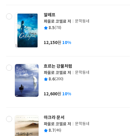
격
알레프
파울로 코엘료 저
문학동네
글
평
8.5
(78)
쓴
출
균
이
판
사
12,150
10%
원
가
격
흐르는 강물처럼
파울로 코엘료 저
문학동네
글
평
8.6
(200)
쓴
출
균
이
판
사
12,600
10%
원
가
격
아크라 문서
파울로 코엘료 저
문학동네
글
평
8.7
(46)
쓴
출
균