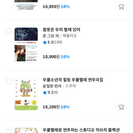
사
16,650
10%
원
가
격
잘못은 우리 별에 있어
존 그린 저
북폴리오
글
평
8.8
(100)
쓴
출
균
이
판
사
10,800
10%
원
가
격
우쿨소년의 힐링 우쿨렐레 연주곡집
윤철환 편저
스코어
글
평
9.3
(6)
쓴
출
균
이
판
사
16,200
10%
원
가
격
우쿨렐레로 연주하는 스튜디오 지브리 콜렉션