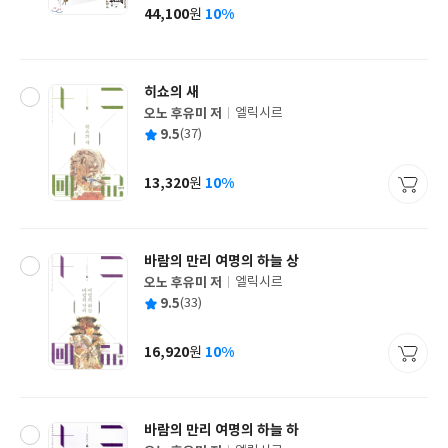
사
44,100
10%
원
가
격
히쇼의 새
오노 후유미 저
엘릭시르
글
평
9.5
(37)
쓴
출
균
이
판
사
13,320
10%
원
가
격
바람의 만리 여명의 하늘 상
오노 후유미 저
엘릭시르
글
평
9.5
(33)
쓴
출
균
이
판
사
16,920
10%
원
가
격
바람의 만리 여명의 하늘 하