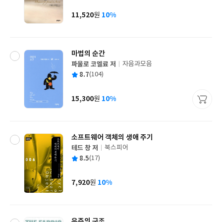
이
판
사
11,520
10%
원
가
격
마법의 순간
파울로 코엘료 저
자음과모음
글
평
8.7
(104)
쓴
출
균
이
판
사
15,300
10%
원
가
격
소프트웨어 객체의 생애 주기
테드 창 저
북스피어
글
평
8.5
(17)
쓴
출
균
이
판
사
7,920
10%
원
가
격
우주의 구조