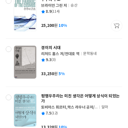
브라이언 그린 저
승산
글
평
8.9
(114)
쓴
출
균
이
판
사
25,200
10%
원
가
격
경이의 시대
리처드 홈스 저/전대호 역
문학동네
글
평
9.3
(3)
쓴
출
균
이
판
사
33,250
5%
원
가
격
평행우주라는 미친 생각은 어떻게 상식이 되었는
가
토비아스 휘르터,막스 라우너 공저/
알마
글
김희상 역
평
7.5
(12)
쓴
출
균
이
판
사
13,320
10%
원