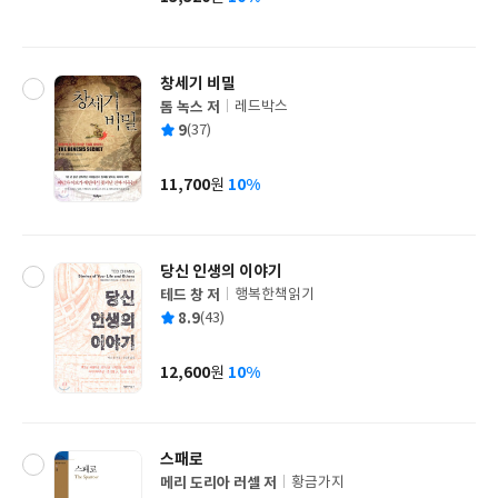
가
격
창세기 비밀
톰 녹스 저
레드박스
글
평
9
(37)
쓴
출
균
이
판
사
11,700
10%
원
가
격
당신 인생의 이야기
테드 창 저
행복한책읽기
글
평
8.9
(43)
쓴
출
균
이
판
사
12,600
10%
원
가
격
스패로
메리 도리아 러셀 저
황금가지
글