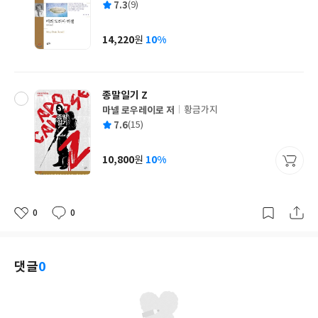
평
7.3
(9)
쓴
출
균
이
판
사
14,220
10%
원
가
격
종말일기 Z
마넬 로우레이로 저
황금가지
글
평
7.6
(15)
쓴
출
균
이
판
사
10,800
10%
원
가
격
0
0
좋
댓
작
아
글
성
요
일
댓글
0