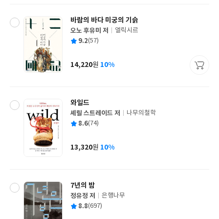
바람의 바다 미궁의 기슭
오노 후유미 저
엘릭시르
글
평
9.2
(57)
쓴
출
균
이
판
사
14,220
10%
원
가
격
와일드
셰릴 스트레이드 저
나무의철학
글
평
8.6
(74)
쓴
출
균
이
판
사
13,320
10%
원
가
격
7년의 밤
정유정 저
은행나무
글
평
8.8
(697)
쓴
출
균
이
판