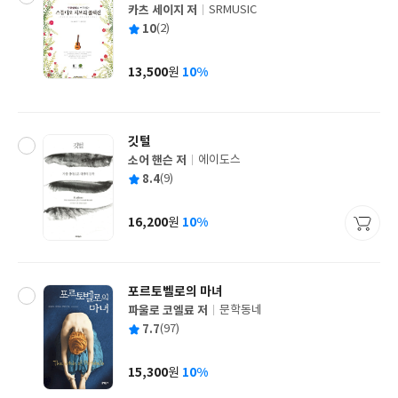
카츠 세이지 저
SRMUSIC
글
평
10
(2)
쓴
출
균
이
판
사
13,500
10%
원
가
격
깃털
소어 핸슨 저
에이도스
글
평
8.4
(9)
쓴
출
균
이
판
사
16,200
10%
원
가
격
포르토벨로의 마녀
파울로 코엘료 저
문학동네
글
평
7.7
(97)
쓴
출
균
이
판
사
15,300
10%
원
가