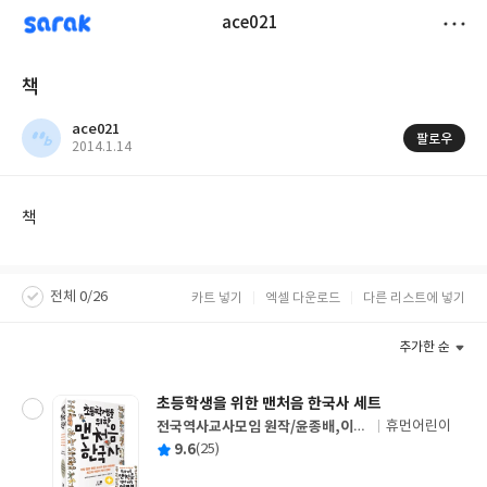
sarak
ace021
저
책
장
ace021
팔로우
작
2014.1.14
성
일
책
전체 0/26
카트 넣기
엑셀 다운로드
다른 리스트에 넣기
추가한 순
초등학생을 위한 맨처음 한국사 세트
전국역사교사모임 원작/윤종배,이성
휴먼어린이
글
호 글/이은홍 그림
평
9.6
(25)
쓴
출
균
이
판