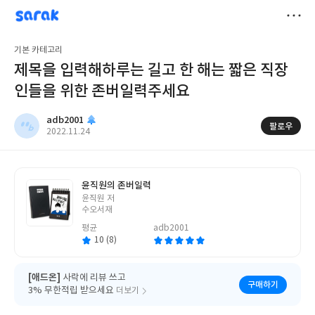
sarak
adb2001
저
기본 카테고리
장
제목을 입력해 하루는 길고 한 해는 짧은 직장
인들을 위한 존버일력주세요
adb2001
팔로우
작
2022.11.24
성
일
윤직원의 존버일력
글
윤직원 저
쓴
수오서재
이
평균
adb2001
10 (8)
[애드온]
사락에 리뷰 쓰고
구매하기
3% 무한적립 받으세요
더보기