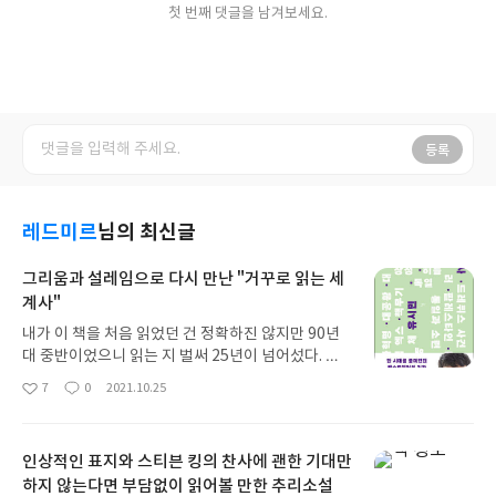
첫 번째 댓글을 남겨보세요.
등록
레드미르
님의 최신글
그리움과 설레임으로 다시 만난 "거꾸로 읽는 세
계사"
내가 이 책을 처음 읽었던 건 정확하진 않지만 90년
대 중반이었으니 읽는 지 벌써 25년이 넘어섰다. 유
시민 작가의 책은 “부자의 경제학 빈민의 경제학(19
7
0
2021.10.25
좋
댓
작
92)”을 제일 처음 만나고, 이 책이 두 번째 책 - 책 발
아
글
성
간순서는 이 책이 먼저(1988)이다 - 이었다. 이후 출
요
일
간된 작가의 책들은 거의 빠짐없이 읽었고, 어떤 책들
인상적인 표지와 스티븐 킹의 찬사에 괜한 기대만
은 여러번 재독까지 했었는데, 이 책 만큼은 다시 만
하지 않는다면 부담없이 읽어볼 만한 추리소설
나볼 기회가 없었다. 당시 서점에서 샀던 이 책은 세