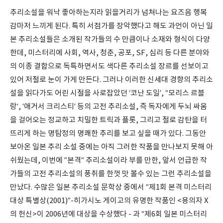
추리소설을 워낙 좋아하는지라 읽을거리가 넘쳐나는 요즈음 행복
감마저 느끼게 된다. 특히 서점가를 장악했다고 해도 과언이 아닌 일
본 추리소설들은 소개된 작가들의 수 만큼이나 소재와 형식이 다양
한데, 미스터리에 사회, 역사, 청춘, 공포, SF, 심리 등 다른 분야와
의 이종 결합으로 독특하면서도 색다른 추리소설 장르를 선보이고
있어 저절로 눈이 가게 만든다. 그러나 이러한 신세대 경향의 추리소
설을 읽다가도 어린 시절을 사로잡았던 ‘코난 도일’, “모리스 르블
랑‘, ‘애거서 크리스티’ 등의 고전 추리소설, 즉 독자에게 두뇌 싸움
을 걸어오는 정교하고 치밀한 트릭과 플롯, 그리고 절로 감탄을 터
뜨리게 하는 명탐정의 명쾌한 추리를 보고 싶을 때가 있다. 그동안
보아온 일본 추리 소설 중에는 아직 그러한 작품을 만나보지 못해 아
쉬웠는데, 이번에 ”본격“ 추리소설이라 부를 만한, 앞서 언급한 작
가들의 고전 추리소설의 풍취를 한껏 맛 볼수 있는 그런 추리소설을
만났다. 수많은 일본 추리소설 문학상 중에서 “제1회 본격 미스터리
대상 특별상(2001)”-히가시노 게이고의 유명한 작품인 <용의자 X
의 헌신>이 2006년에 대상을 수상했다 - 과 “제6회 일본 미스터리