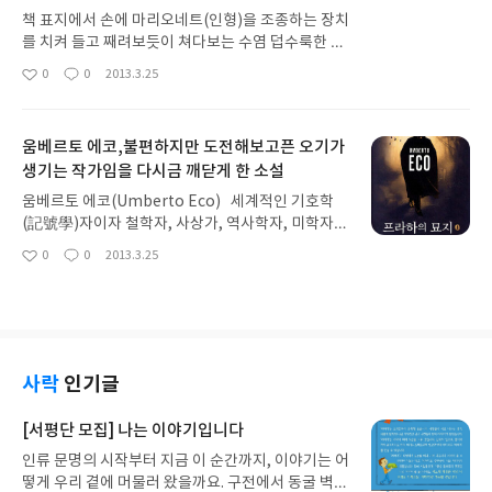
월이 흐르면서 일치감치 어디론가 사라져 버렸고, 이
책 표지에서 손에 마리오네트(인형)을 조종하는 장치
책에서 다룬 역사적 사건들은 다른 세계사 책들에서
를 치켜 들고 째려보듯이 쳐다보는 수염 덥수룩한 남
여러번 다시 만났을 뿐 더러 작가의 다른 책들을 계속
자의 모습이 마치 이 책을 읽는 독자들을 인형처럼 쥐
0
0
2013.3.25
해서 만나다 보니, 이 책의 존재를 까맣게 잊고 있었
좋
댓
작
락펴락하겠다는 도발처럼 느껴진다. 영국에서 가장
아
글
성
기 때문이다. 이 책을 다시 떠올리게 된 건 어느 방송
있기 있는 범죄소설, 역사소설 작가라는 “로버트 고
요
일
에선가 작가가 이 책의 소용이 다해서 절판한다라는
다드”의 <끝까지 연기하라(원제 Play To The End/
얘기- 구체적으로 어느 방송이었는지, 또 정확한 멘
움베르토 에코,불편하지만 도전해보고픈 오기가
검은숲/2013년 1월)>은 이처럼 표지 그림부터 한 수
트는 기억나지 않지만 - 를 듣고나서였다. 그때 심정
생기는 작가임을 다시금 깨닫게 한 소설
먹고 들어간다. 처음 만나는 작가에 대한 경계심은 여
은 그동안 작가의 여러 책들을 만나오면서 왜 이 책을
전한지 책을 받아들고서도 바로 들어가지 못하고 표
움베르토 에코(Umberto Eco) 세계적인 기호학
다시 떠올리지 않았었는지, 이제는 읽고 싶어도 다시
지 그림과 책날개 작가 소개글, 뒷 표지 책소개글부터
(記號學)자이자 철학자, 사상가, 역사학자, 미학자,
읽을 수 없겠구나 하는 “아쉬움”이 들었다. 33년 만에
먼저 꼼꼼히 읽어 본다. 한물 간 배우가 휘말리는 범
베스트셀러 소설가 등등 이름 앞에 꽤 많은 수식어가
전면 개정판으로 다시 만난 이 책은 이 책을 읽을 당
0
0
2013.3.25
죄사건 이야기라니 스토리도 제법 신선하고 흥미로
좋
댓
작
붙는 그를 처음 만난 것은 “숀 코네리” 주연의 영화로
시의 나를 다시금 떠올리게 하는 “그리움”과 이제는
아
글
성
울 것 같다. 책을 듬성듬성 펼쳐보니 분량은 만만치
도 유명한 <장미의 이름>이었다. 중세 유럽 수도원
요
일
훌쩍 어른이 된 그 친구가 어떻게 변했을까 하는 “설
않지만 활자 크기와 줄간 간격이 눈에 편해 그다지 부
(修道院)에서 벌어진 연쇄 살인 사건을 소재로 한 이
레임”을 같이 느낄 수 있었다. 작가는 서문 “오래된
담 없을 분량인 것 같다. 마치 맹수가 사냥감을 찬찬
소설은 시대적인 설정과 배경이 낯설고 어렵긴 했지
책을 다시 펴내며”에서 이 책을 다시 쓴 이유로 먼저
히 살펴본 후에야 사냥에 본격적으로 나서듯이 나는
만 그래도 꽤 재미있게 읽었다. 그런데 본격적으로 나
재출간 요청 문의와 이어지는 공공도서관 대출, 온라
이 책을 한참을 살펴본 후에야 펼쳐 들 수 있었다.
를 절망케 한 소설은 바로 <푸코의 진자>였다. “음모
사락
인기글
인 헌책방 거래 등의 “시장의 수요”를 들었다. 아마도
한 때는 유명 배우였지만 이제는 한물 간 퇴물 배우
론(陰謀論)”을 소재로 한 이 소설을 읽은 많은 분들
나처럼 절판 소식이 아쉬웠던 독자들이 꽤나 작가를
신세가 된 “토비 플러드”는 일주일 남은 순회 공연을
이 난해하고 어렵다고 하소연을 했던 소설이었는데
[서평단 모집] 나는 이야기입니다
괴롭혔나 보다. 두 번째 이유로는 34년 전 보다 나은
마무리하기 위해 영국 남부의 휴양도시 브라이턴에
음모론에 대해서는 평소에 관심이 많았던 소재인지
보고서를 다시 제출하고 싶은 “개인적인 욕심”을 들
도착한다. 그런데 별거중인 아내 제니에게서 뜻밖의
인류 문명의 시작부터 지금 이 순간까지, 이야기는 어
라 많은 분들의 충고(?)를 무시한 채 책을 읽기 시작
면서, 지난 34년을 겪어오면서 자신의 변화를 이야기
연락을 받는다. 자신의 주변을 맴도는 이상한 남자가
떻게 우리 곁에 머물러 왔을까요. 구전에서 동굴 벽화
했다. 그런데 첫 번째 권(총 3권 분량)의 절반도 채 읽