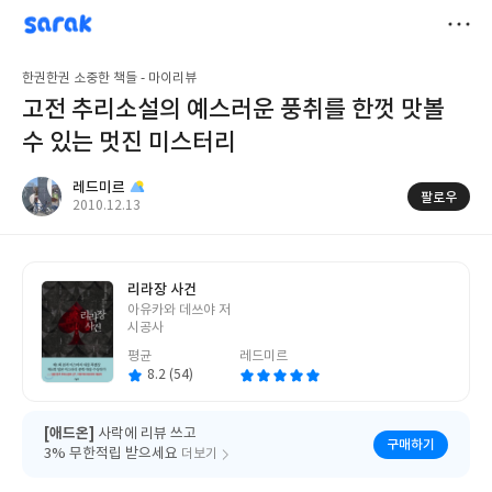
sarak
레드미르
저
한권한권 소중한 책들 - 마이리뷰
장
고전 추리소설의 예스러운 풍취를 한껏 맛볼
수 있는 멋진 미스터리
레드미르
팔로우
작
2010.12.13
성
일
리라장 사건
글
아유카와 데쓰야 저
쓴
시공사
이
평균
레드미르
8.2 (54)
[애드온]
사락에 리뷰 쓰고
구매하기
3% 무한적립 받으세요
더보기