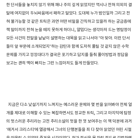
한 단서들을 놓치지 않기 위해 꽤나 주의 깊게 읽었지만 역시나 전혀 의외의 결
말에 여지없이 두뇌싸움에서 패하고 말았다. 도대체 누가 범인일까 그리고 전
혀 불가능할 것 같은 트릭은 과연 어떤 비밀을 간직하고 있을까 하는 궁금증에
책 말미까지 전혀 눈을 떼지 못하게 하더니, 얄밉다는 생각마저 드는 명탐정이
모든 사건의 전말을 낱낱이 설명하는 대목을 읽고 나서야 “아 맞아. 이런 단서
들이 앞 부문에 소개되었지”하는 감탄과 함께 도저히 풀릴 것 같지 않은 수학
문제를 가지고 낑낑대다가 결국은 포기하고 답지를 들춰 풀이방법과 정답을
보고는 괜히 맥이 빠지는 그런 느낌마저도 들게 만들었다.
지금은 다소 낯설기까지 느껴지는 예스러운 문체와 몇 번을 읽어봐야 전체 얼
개를 제대로 이해할 수 있는 복잡하면서도 정교한 트릭, 그리고 마지막에 탐정
의 멋스러운 추리라는 고전 추리소설의 멋을 한 껏 보여주는 이 책 덕분에 과거
‘애거서 크리스티’에 열광해서 그녀의 단행본들을 죄 다 찾아 읽었던 어린 시절