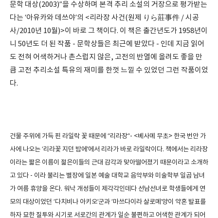
문학 대상(2003)”을 수상하며 본격 추리 소설의 거장으로 평가받는
다는 ‘아유카와 데쓰야’의 <리라장 사건(원제 りら莊事件 / 시공
사/2010년 10월)>이 바로 그 책이다. 이 책은 출간년도가 1958년이
니 50년도 더 된 작품 - 문학상들은 최근에 받았다 - 인데 지금 읽어
도 전혀 어색하거나 촌스럽지 않은, 고전의 반열에 올려도 좋을 만
큼 고전 추리소설 특유의 재미를 한껏 느낄 수 있었던 그런 작품이었
다.
건물 주위에 가득 핀 라일락 꽃 때문에 “리라장”- <베사메 무초> 한국 번안 가
사에 나오는 ‘리라꽃 지던 밤에’에서 리라가 바로 라일락이다. 책에서는 리라장
이라는 짧은 이름이 젊은이들의 근대 감각과 맞아떨어졌기 때문이라고 소개하
고 있다 - 이라 불리는 별장에 일본 예술 대학교 음악부와 미술학부 일곱 남녀
가 여름 휴양을 온다. 워낙 개성들이 제각각인데다 선남선녀로 학생들에게 연
모의 대상이었던 ‘다치비나 아키오’군과 ‘마쓰다이라 살로메’양이 약혼 발표를
하자 묘한 질투와 시기로 서로간의 관계가 일순 불편하고 어색한 관계가 되어