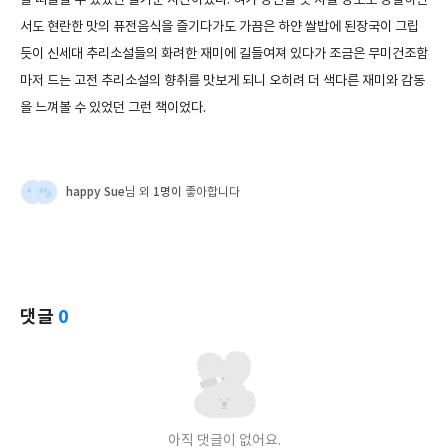
을 떠올릴 수 있었던 즐거운 시간이었다. 혀가 정신을 못 차릴 정도로 강렬하면
서도 현란한 맛의 퓨전음식을 즐기다가도 가끔은 하얀 쌀밥에 된장국이 그립
듯이 신세대 추리소설들의 화려한 재미에 길들여져 있다가 조금은 무미건조함
마저 드는 고전 추리소설의 향취를 맛보게 되니 오히려 더 색다른 재미와 감동
을 느껴볼 수 있었던 그런 책이었다.
happy Sue
1명이
님 외
좋아합니다
댓글
0
아직 댓글이 없어요.