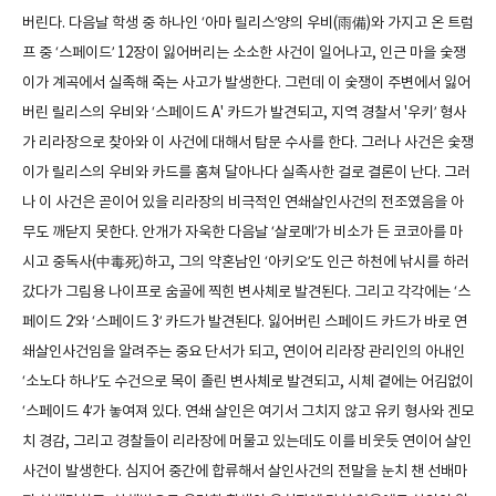
버린다. 다음날 학생 중 하나인 ‘아마 릴리스’양의 우비(雨備)와 가지고 온 트럼
프 중 ‘스페이드’ 12장이 잃어버리는 소소한 사건이 일어나고, 인근 마을 숯쟁
이가 계곡에서 실족해 죽는 사고가 발생한다. 그런데 이 숯쟁이 주변에서 잃어
버린 릴리스의 우비와 ‘스페이드 A' 카드가 발견되고, 지역 경찰서 '우키’ 형사
가 리라장으로 찾아와 이 사건에 대해서 탐문 수사를 한다. 그러나 사건은 숯쟁
이가 릴리스의 우비와 카드를 훔쳐 달아나다 실족사한 걸로 결론이 난다. 그러
나 이 사건은 곧이어 있을 리라장의 비극적인 연쇄살인사건의 전조였음을 아
무도 깨닫지 못한다. 안개가 자욱한 다음날 ‘살로메’가 비소가 든 코코아를 마
시고 중독사(中毒死)하고, 그의 약혼남인 ‘아키오’도 인근 하천에 낚시를 하러
갔다가 그림용 나이프로 숨골에 찍힌 변사체로 발견된다. 그리고 각각에는 ‘스
페이드 2’와 ‘스페이드 3’ 카드가 발견된다. 잃어버린 스페이드 카드가 바로 연
쇄살인사건임을 알려주는 중요 단서가 되고, 연이어 리라장 관리인의 아내인
‘소노다 하나’도 수건으로 목이 졸린 변사체로 발견되고, 시체 곁에는 어김없이
‘스페이드 4’가 놓여져 있다. 연쇄 살인은 여기서 그치지 않고 유키 형사와 겐모
치 경감, 그리고 경찰들이 리라장에 머물고 있는데도 이를 비웃듯 연이어 살인
사건이 발생한다. 심지어 중간에 합류해서 살인사건의 전말을 눈치 챈 선배마