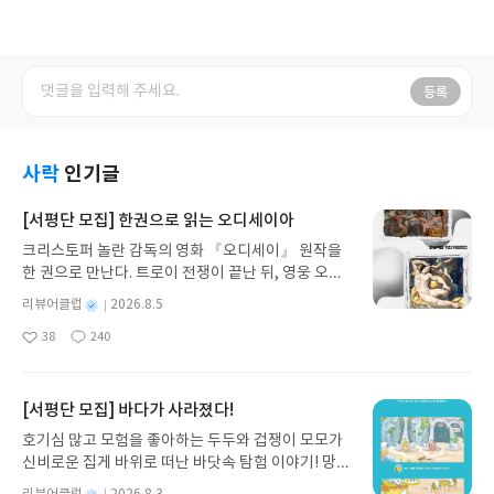
등록
사락
인기글
[서평단 모집] 한권으로 읽는 오디세이아
크리스토퍼 놀란 감독의 영화 『오디세이』 원작을
한 권으로 만난다. 트로이 전쟁이 끝난 뒤, 영웅 오디
세우스는 고향 이타케로 돌아가기 위해 키클롭스, 마
별
리뷰어클럽
2026.8.5
녀 키르케, 세이렌의 노래, 포세이돈의 분노를 헤쳐
명
작
38
240
나간다. 그리스 철학 전공자인 옮긴이가 호메로스의
좋
댓
작
성
아
글
성
방대한 24권 서사를 현대적이고 자연스러운 한국어
일
요
일
로 풀어내, 고전이 낯선 독자도 이야기의 흐름을 놓치
지 않고 끝까지 읽을 수 있다. 3천 년을 이어 온 귀향
[서평단 모집] 바다가 사라졌다!
과 모험의 대서사시가 가장 읽기 편한 번역으로 새롭
호기심 많고 모험을 좋아하는 두두와 겁쟁이 모모가
게 펼쳐진다.한권으로 읽는 오디세이아글쓴이호메로
신비로운 집게 바위로 떠난 바닷속 탐험 이야기! 망둥
스 저/육혜원 역출판사이화북스 예스24 바로가기 닫
이, 소라게, 낙지 같은 바다 친구들과 신나게 놀던 중