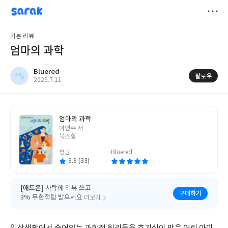
sarak
Bluered
저
기본 리뷰
장
엄마의 과학
Bluered
팔로우
작
2025.7.11
성
일
엄마의 과학
글
이연주 저
쓴
북스힐
이
평균
Bluered
9.9 (33)
[애드온]
사락에 리뷰 쓰고
구매하기
3% 무한적립 받으세요
더보기