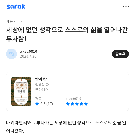
sarak
aksc0010
저
기본 카테고리
장
세상에 없던 생각으로 스스로의 삶을 열어나간
두사람!
aksc0010
팔로우
작
2020.7.26
성
일
말과 칼
글
임해성 저
쓴
안타레스
이
평균
aksc0010
9.5 (17)
마키아벨리와 노부나가는 세상에 없던 생각으로 스스로의 삶을 열
어나갔다.