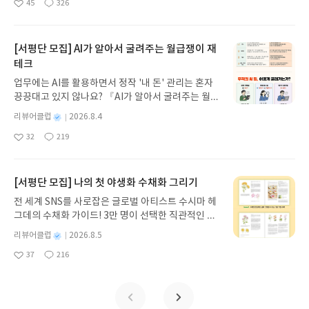
45
326
나간다. 그리스 철학 전공자인 옮긴이가 호메로스의
좋
댓
작
성
아
글
성
방대한 24권 서사를 현대적이고 자연스러운 한국어
일
요
일
로 풀어내, 고전이 낯선 독자도 이야기의 흐름을 놓치
지 않고 끝까지 읽을 수 있다. 3천 년을 이어 온 귀향
[서평단 모집] AI가 알아서 굴려주는 월급쟁이 재
과 모험의 대서사시가 가장 읽기 편한 번역으로 새롭
테크
게 펼쳐진다.한권으로 읽는 오디세이아글쓴이호메로
업무에는 AI를 활용하면서 정작 '내 돈' 관리는 혼자
스 저/육혜원 역출판사이화북스 예스24 바로가기 닫
끙끙대고 있지 않나요? 『AI가 알아서 굴려주는 월급
기모집인원 : 5명신청기간 : 2026.08.05 ~ 2026.08.
쟁이 재테크』는 챗GPT·클로드·제미나이·퍼플렉시
09발표일자 : 2026.08.13리뷰 작성기한 : 도서/상품
별
리뷰어클럽
2026.8.4
티를 나만의 재테크 팀으로 만드는 실전 가이드입니
받고 2주 이내 ▶ 주소/연락처 업데이트 : 신청 전 상
명
작
32
219
다. 재무 진단부터 주식 투자, 부동산, 절세, 자산 관
좋
댓
작
성
품 받으실 주소/연락처를 업데이트 해주세요! (선정
아
글
성
리 자동화 루틴까지, 코딩 없이도 프롬프트 하나로 2
일
후 수정 불가)▶ 서평단 신청 방법 : 기대평 댓글을 작
요
일
0년 차 재무 전문가의 맞춤 조언을 받을 수 있습니다.
성해주세요! 먼저 작성한 리뷰를 올려주시면 당첨확
좋은 정보를 찾는 시대는 끝났습니다. 이제는 좋은 질
[서평단 모집] 나의 첫 야생화 수채화 그리기
률이 올라갑니다!! ※ 신청 전, 꼭 확인해주세요!- '사
문을 던지는 사람이 돈을 법니다. 경제적 자유를 앞당
락' 개설 후, 이 글의 댓글로 신청해주세요.- 기존 YE
전 세계 SNS를 사로잡은 글로벌 아티스트 수시마 헤
기고 싶은 월급쟁이라면, 이 책이 바로 그 시작입니
S블로그는 '사락'으로 개편되어 별도로 개설하지 않
그데의 수채화 가이드! 3만 명이 선택한 직관적인 튜
다.AI가 알아서 굴려주는 월급쟁이 재테크글쓴이김
으셔도 됩니다. ▶ 도서/상품 발송- 도서/상품은 최근
토리얼로 라벤더, 양귀비 등 약 30가지 야생화를 쉽
태형 저출판사한빛미디어 예스24 바로가기 닫기모
별
리뷰어클럽
2026.8.5
배송지가 아닌 회원정보상의 주소/연락처 (클릭 시
게 그려보세요. 조색 노하우부터 투명한 번지기 기법
명
작
집인원 : 5명신청기간 : 2026.08.04 ~ 2026.08.08발
수정 가능)로 발송됩니다.- 주소/연락처에 문제가 있
37
216
까지, 실물 크기 예시와 함께 마치 1:1 클래스를 듣는
좋
댓
작
성
표일자 : 2026.08.13리뷰 작성기한 : 도서/상품 받고
을 시 선정에서 제외되거나 배송에서 누락될 수 있습
아
글
성
듯 생생하게 배울 수 있습니다. 종이와 물감만으로 누
일
2주 이내 ▶ 주소/연락처 업데이트 : 신청 전 상품 받
요
일
니다(재발송 불가). ▶ 리뷰 작성- 도서/상품을 받고
리는 완벽한 힐링, 지금 나만의 감성 작품을 완성하는
으실 주소/연락처를 업데이트 해주세요! (선정 후 수
2주 이내 리뷰를 작성해주셔야 합니다. (포스트가 아
특별한 경험을 시작하세요.나의 첫 야생화 수채화 그
정 불가)▶ 서평단 신청 방법 : 기대평 댓글을 작성해
닌 '리뷰'로 작성)- 기간내 미작성, 불성실한 리뷰, 도