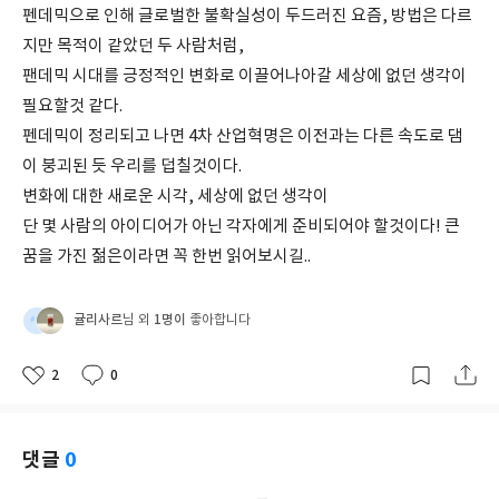
펜데믹으로 인해 글로벌한 불확실성이 두드러진 요즘, 방법은 다르
지만 목적이 같았던 두 사람처럼,
팬데믹 시대를 긍정적인 변화로 이끌어나아갈 세상에 없던 생각이
필요할것 같다.
펜데믹이 정리되고 나면 4차 산업혁명은 이전과는 다른 속도로 댐
이 붕괴된 듯 우리를 덥칠것이다.
변화에 대한 새로운 시각, 세상에 없던 생각이
단 몇 사람의 아이디어가 아닌 각자에게 준비되어야 할것이다! 큰
꿈을 가진 젊은이라면 꼭 한번 읽어보시길..
귤리사르
1명이
님 외
좋아합니다
2
0
좋
댓
작
아
글
성
요
일
댓글
0