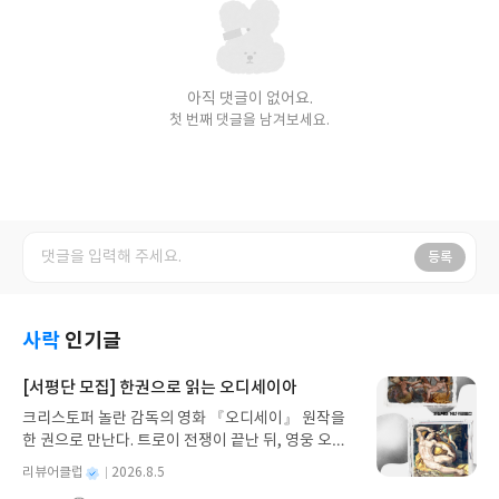
아직 댓글이 없어요.
첫 번째 댓글을 남겨보세요.
등록
사락
인기글
[서평단 모집] 한권으로 읽는 오디세이아
크리스토퍼 놀란 감독의 영화 『오디세이』 원작을
한 권으로 만난다. 트로이 전쟁이 끝난 뒤, 영웅 오디
세우스는 고향 이타케로 돌아가기 위해 키클롭스, 마
별
리뷰어클럽
2026.8.5
녀 키르케, 세이렌의 노래, 포세이돈의 분노를 헤쳐
명
작