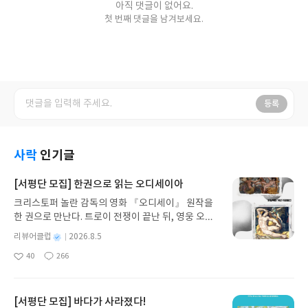
아직 댓글이 없어요.
첫 번째 댓글을 남겨보세요.
등록
사락
인기글
[서평단 모집] 한권으로 읽는 오디세이아
크리스토퍼 놀란 감독의 영화 『오디세이』 원작을
한 권으로 만난다. 트로이 전쟁이 끝난 뒤, 영웅 오디
세우스는 고향 이타케로 돌아가기 위해 키클롭스, 마
별
리뷰어클럽
2026.8.5
녀 키르케, 세이렌의 노래, 포세이돈의 분노를 헤쳐
명
작
40
266
나간다. 그리스 철학 전공자인 옮긴이가 호메로스의
좋
댓
작
성
아
글
성
방대한 24권 서사를 현대적이고 자연스러운 한국어
일
요
일
로 풀어내, 고전이 낯선 독자도 이야기의 흐름을 놓치
지 않고 끝까지 읽을 수 있다. 3천 년을 이어 온 귀향
[서평단 모집] 바다가 사라졌다!