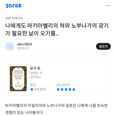
sarak
aksc0010
저
기본 카테고리
장
나에게도 마키아벨리의 혀와 노부나가의 광기
가 필요한 날이 오기를..
aksc0010
팔로우
작
2020.8.1
성
일
말과 칼
글
임해성 저
쓴
안타레스
이
평균
aksc0010
9.5 (17)
마키아벨리의 이탈리아와 노부나가의 일본은 나에게 나름 친숙한
경험이 있는 나라들이다.