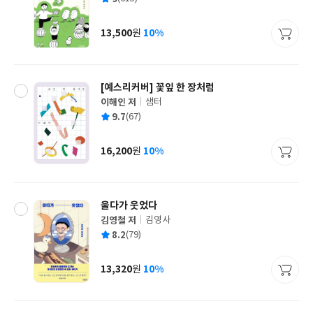
쓴
출
균
이
판
사
13,500
10%
원
가
격
[예스리커버] 꽃잎 한 장처럼
이해인 저
샘터
글
평
9.7
(67)
쓴
출
균
이
판
사
16,200
10%
원
가
격
울다가 웃었다
김영철 저
김영사
글
평
8.2
(79)
쓴
출
균
이
판
사
13,320
10%
원
가
격