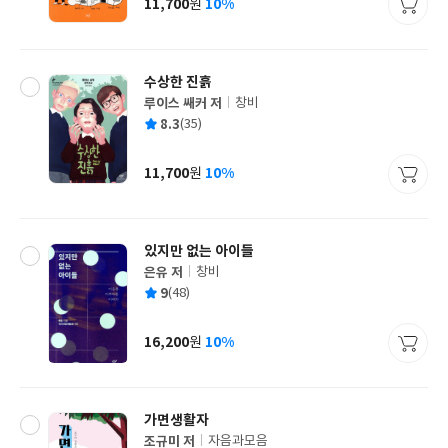
11,700
10%
원
가
격
수상한 진흙
루이스 쌔커 저
창비
글
평
8.3
(35)
쓴
출
균
이
판
사
11,700
10%
원
가
격
있지만 없는 아이들
은유 저
창비
글
평
9
(48)
쓴
출
균
이
판
사
16,200
10%
원
가
격
가면생활자
조규미 저
자음과모음