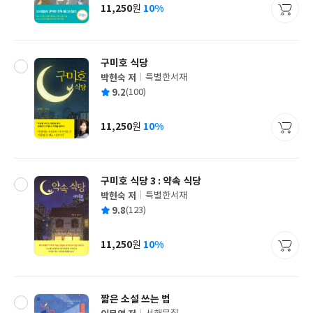
사
11,250
10%
원
가
격
구미호 식당
박현숙 저
특별한서재
글
평
9.2
(100)
쓴
출
균
이
판
사
11,250
10%
원
가
격
구미호 식당 3 : 약속 식당
박현숙 저
특별한서재
글
평
9.8
(123)
쓴
출
균
이
판
사
11,250
10%
원
가
격
짧은 소설 쓰는 법