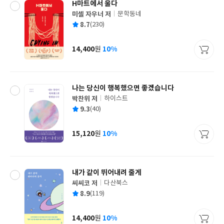
H마트에서 울다
미셸 자우너 저
문학동네
글
평
8.7
(230)
쓴
출
균
이
판
사
14,400
10%
원
가
격
나는 당신이 행복했으면 좋겠습니다
박찬위 저
하이스트
글
평
9.3
(40)
쓴
출
균
이
판
사
15,120
10%
원
가
격
내가 같이 뛰어내려 줄게
씨씨코 저
다산북스
글
평
8.9
(119)
쓴
출
균
이
판
사
14,400
10%
원
가