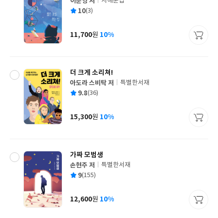
이문영 저
서해문집
글
평
10
(3)
쓴
출
균
이
판
사
11,700
10%
원
가
격
더 크게 소리쳐!
아도라 스비탁 저
특별한서재
글
평
9.8
(36)
쓴
출
균
이
판
사
15,300
10%
원
가
격
가짜 모범생
손현주 저
특별한서재
글
평
9
(155)
쓴
출
균
이
판
사
12,600
10%
원
가
격