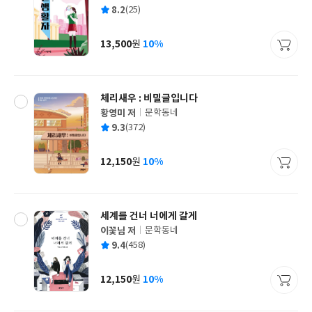
글
평
8.2
(25)
쓴
출
균
이
판
사
13,500
10%
원
가
격
체리새우 : 비밀글입니다
황영미 저
문학동네
글
평
9.3
(372)
쓴
출
균
이
판
사
12,150
10%
원
가
격
세계를 건너 너에게 갈게
이꽃님 저
문학동네
글
평
9.4
(458)
쓴
출
균
이
판
사
12,150
10%
원
가
격