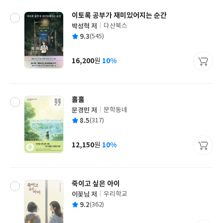
이토록 공부가 재미있어지는 순간
박성혁 저
다산북스
글
평
9.3
(545)
쓴
출
균
이
판
사
16,200
10%
원
가
격
훌훌
문경민 저
문학동네
글
평
8.5
(317)
쓴
출
균
이
판
사
12,150
10%
원
가
격
죽이고 싶은 아이
이꽃님 저
우리학교
글
평
9.2
(362)
쓴
출
균
이
판