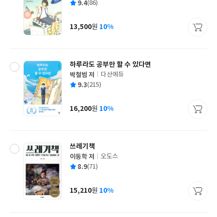
평
9.4
(86)
쓴
출
균
이
판
사
13,500
10%
원
가
격
하루라도 공부만 할 수 있다면
박철범 저
다산에듀
글
평
9.3
(215)
쓴
출
균
이
판
사
16,200
10%
원
가
격
쓰레기책
이동학 저
오도스
글
평
8.9
(71)
쓴
출
균
이
판
사
15,210
10%
원
가
격