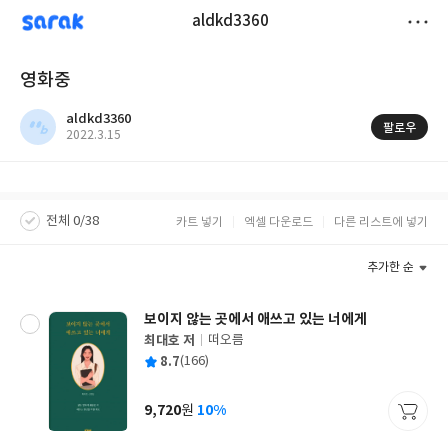
sarak
aldkd3360
저
영화중
장
aldkd3360
팔로우
작
2022.3.15
성
일
전체 0/38
카트 넣기
엑셀 다운로드
다른 리스트에 넣기
추가한 순
보이지 않는 곳에서 애쓰고 있는 너에게
최대호 저
떠오름
글
평
8.7
(166)
쓴
출
균
이
판
사
9,720
10%
원
가
격