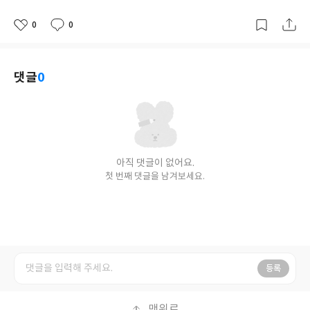
0
0
좋
댓
작
아
글
성
요
일
댓글
0
아직 댓글이 없어요.
첫 번째 댓글을 남겨보세요.
등록
맨위로