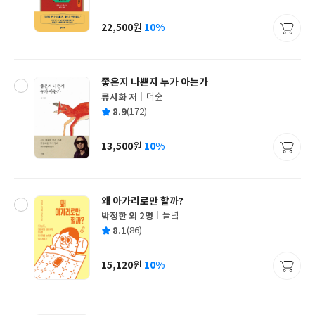
균
이
판
사
22,500
10%
원
가
격
좋은지 나쁜지 누가 아는가
류시화 저
더숲
글
평
8.9
(172)
쓴
출
균
이
판
사
13,500
10%
원
가
격
왜 아가리로만 할까?
박정한 외 2명
들녘
글
평
8.1
(86)
쓴
출
균
이
판
사
15,120
10%
원
가
격