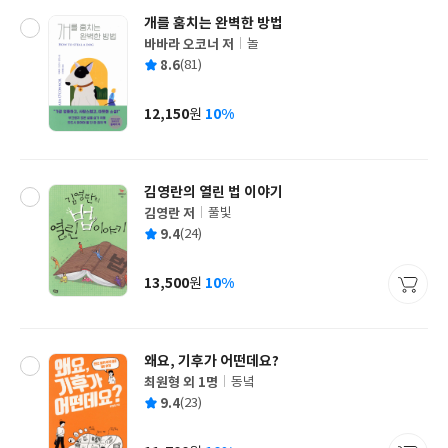
개를 훔치는 완벽한 방법
바바라 오코너 저
놀
글
평
8.6
(81)
쓴
출
균
이
판
사
12,150
10%
원
가
격
김영란의 열린 법 이야기
김영란 저
풀빛
글
평
9.4
(24)
쓴
출
균
이
판
사
13,500
10%
원
가
격
왜요, 기후가 어떤데요?
최원형 외 1명
동녘
글
평
9.4
(23)
쓴
출
균
이
판
사