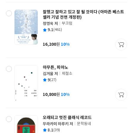
잘했고 잘하고 있고 잘 될 것이다 (아마존 베스트
셀러 기념 전면 개정판)
정영욱 저
부크럼
글
평
9.1
(461)
쓴
출
균
이
판
사
16,200
10%
원
가
격
아무튼, 피아노
김겨울 저
제철소
글
평
9
(27)
쓴
출
균
이
판
사
10,800
10%
원
가
격
오래되고 멋진 클래식 레코드
무라카미 하루키 저
문학동네
글
평
8.1
(39)
쓴
출