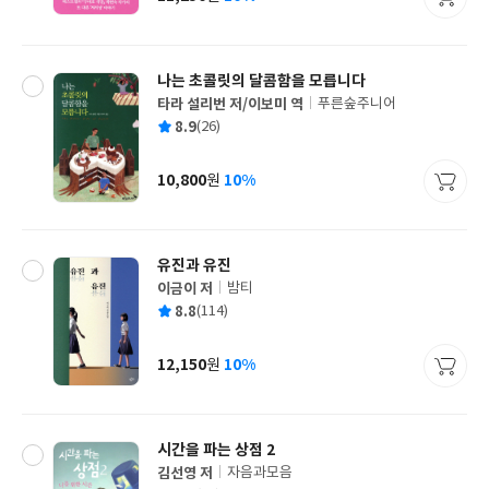
가
격
나는 초콜릿의 달콤함을 모릅니다
타라 설리번 저/이보미 역
푸른숲주니어
글
평
8.9
(26)
쓴
출
균
이
판
사
10,800
10%
원
가
격
유진과 유진
이금이 저
밤티
글
평
8.8
(114)
쓴
출
균
이
판
사
12,150
10%
원
가
격
시간을 파는 상점 2
김선영 저
자음과모음
글