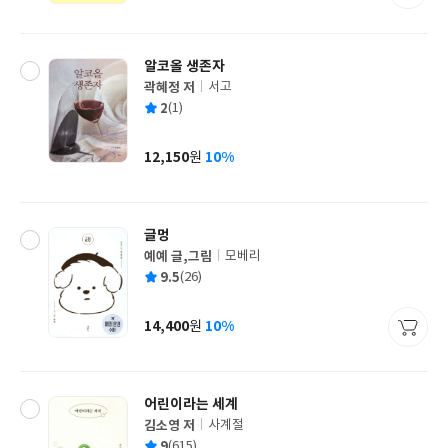
격
알코올 생존자
곽혜정 저
서고
글
평
2
(1)
쓴
출
균
이
판
사
12,150
10%
원
가
격
글멍
예예 글,그림
모베리
글
평
9.5
(26)
쓴
출
균
이
판
사
14,400
10%
원
가
격
어린이라는 세계
김소영 저
사계절
글
평
9
(615)