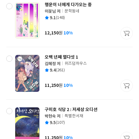
행운이 너에게 다가오는 중
이꽃님 저
문학동네
글
평
9.1
(148)
쓴
출
균
이
판
사
12,150
10%
원
가
격
오백 년째 열다섯 1
김혜정 저
위즈덤하우스
글
평
9.4
(261)
쓴
출
균
이
판
사
11,250
10%
원
가
격
구미호 식당 2 : 저세상 오디션
박현숙 저
특별한서재
글
평
9.5
(107)
쓴
출
균
이
판
사
11,250
10%
원